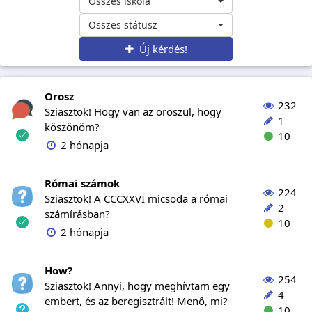
Összes iskola
Összes státusz
Új kérdés!
Orosz
232
Sziasztok! Hogy van az oroszul, hogy
1
köszönöm?
10
2 hónapja
Római számok
224
Sziasztok! A CCCXXVI micsoda a római
2
számírásban?
10
2 hónapja
How?
254
Sziasztok! Annyi, hogy meghívtam egy
4
embert, és az beregisztrált! Menô, mi?
10