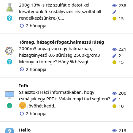
200g 13% -s réz szulfát oldatot kell
238
készítenünk.5 kristályvizes réz szulfát áll
1
rendelkezésünkre,(C...
15
2 hónapja
Tömeg, hézagtérfogat,halmazsűrűség
2000m3 anyag van egy halmazban,
221
hézagtényező 0.6 sűrűség 2500kg/cm3
2
Mennyi a tömege? Hány % hézagt...
15
2 hónapja
Infó
Sziasztok! Házi informatikában, hogy
200
csináljak egy PPT-t. Valaki majd tud segíteni?
1
Jövôhét kedd...
10
2 hónapja
Hello
213