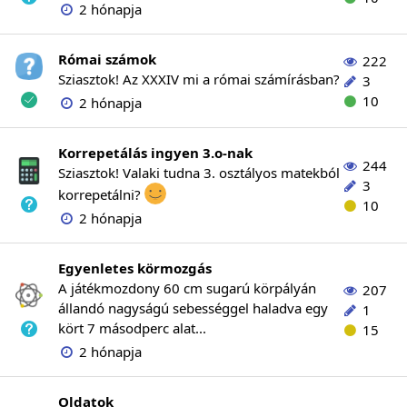
2 hónapja
Római számok
222
Sziasztok! Az XXXIV mi a római számírásban?
3
10
2 hónapja
Korrepetálás ingyen 3.o-nak
244
Sziasztok! Valaki tudna 3. osztályos matekból
3
korrepetálni?
10
2 hónapja
Egyenletes körmozgás
A játékmozdony 60 cm sugarú körpályán
207
állandó nagyságú sebességgel haladva egy
1
kört 7 másodperc alat...
15
2 hónapja
Oldatok