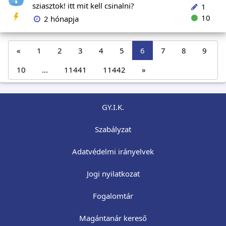
sziasztok! itt mit kell csinalni?
1
10
2 hónapja
«
1
2
3
4
5
6
7
8
9
10
...
11441
11442
»
GY.I.K.
Szabályzat
Adatvédelmi irányelvek
Jogi nyilatkozat
Fogalomtár
Magántanár kereső