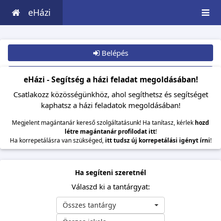
eHázi
Belépés
Csatlakozom
eHázi - Segítség a házi feladat megoldásában!
Csatlakozz közösségünkhöz, ahol segíthetsz és segítséget
kaphatsz a házi feladatok megoldásában!
Megjelent magántanár kereső szolgáltatásunk! Ha tanítasz, kérlek
hozd
létre magántanár profilodat itt
!
Ha korrepetálásra van szükséged,
itt tudsz új korrepetálási igényt írni
!
Ha segíteni szeretnél
Válaszd ki a tantárgyat:
Összes tantárgy