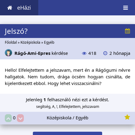
eHázi
Jelszó?
Főoldal
»
Középiskola
»
Egyéb
Rágó-Ami-Epres
kérdése
418
2 hónapja
Hello! Elfelejtettem a jelszavam, mert én a Rágógumi névre
hallgatok. Nem tudom, drága öcsém hogyan csinálta, de
kijelentkezett ebbol. Hogy lehet visszacsinálni?
Jelenleg
1
felhasználó nézi ezt a kérdést.
segítség, A, !, Elfelejtettem, jelszavam
Középiskola / Egyéb
0