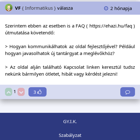
VF
{ Informatikus }
válasza
2 hónapja
Szerintem ebben az esetben is a FAQ (
https://ehazi.hu/faq
)
útmutatása követendő:
> Hogyan kommunikálhatok az oldal fejlesztőjével? Például
hogyan javasolhatok új tantárgyat a meglévőkhöz?
> Az oldal alján található Kapcsolat linken keresztül tudsz
nekünk bármilyen ötletet, hibát vagy kérdést jelezni!
1
3
GY.I.K.
Szabályzat