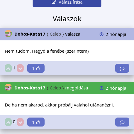
Válasz írása
Válaszok
Dobos-Kata17
{ Celeb }
válasza
2 hónapja
Nem tudom. Hagyd a fenébe (szerintem)
1
1
Dobos-Kata17
{ Celeb }
megoldása
2 hónapja
De ha nem akarod, akkor próbálj valahol utánanézni.
0
1