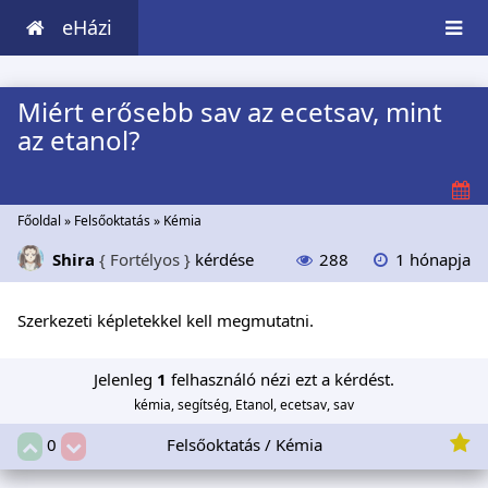
eHázi
Miért erősebb sav az ecetsav, mint
az etanol?
Főoldal
»
Felsőoktatás
»
Kémia
Shira
{ Fortélyos }
kérdése
288
1 hónapja
Szerkezeti képletekkel kell megmutatni.
Jelenleg
1
felhasználó nézi ezt a kérdést.
kémia, segítség, Etanol, ecetsav, sav
Felsőoktatás / Kémia
0