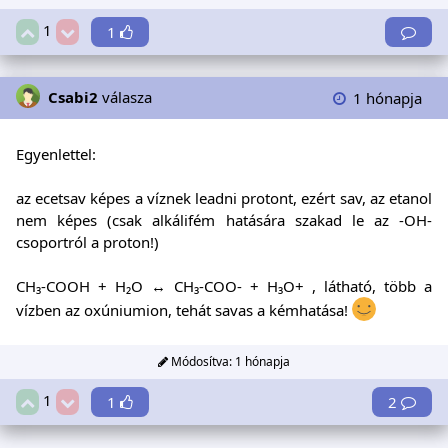
1
1
Csabi2
válasza
1 hónapja
Egyenlettel:
az ecetsav képes a víznek leadni protont, ezért sav, az etanol
nem képes (csak alkálifém hatására szakad le az -OH-
csoportról a proton!)
CH₃-COOH + H₂O ↔ CH₃-COO- + H₃O+ , látható, több a
vízben az oxúniumion, tehát savas a kémhatása!
Módosítva:
1 hónapja
1
1
2