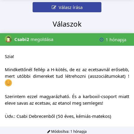
Válasz írása
Válaszok
Csabi2
megoldása
1 hónapja
Szia!
Mindkettőnél fellép a H-kötés, de ez az ecetsavnál erősebb,
mert utóbbi dimereket tud létrehozni (asszociátumokat) !
Szerintem ezzel magyarázható. És a karboxil-csoport miatt
eleve savas az ecetsav, az etanol meg semleges!
Üdv.: Csabi Debrecenből (50 éves, kémiás-matekos)
Módosítva:
1 hónapja