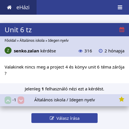
eHázi
Unit 6 tz
Főoldal
»
Általános iskola
»
Idegen nyelv
senko.zalan
kérdése
316
2 hónapja
Valakinek nincs meg a project 4 és könyv unit 6 téma zárója
?
Jelenleg
1
felhasználó nézi ezt a kérdést.
Általános iskola / Idegen nyelv
-1
Válasz írása