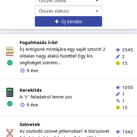
Összes iskola
Összes státusz
Új kérdés!
Fogalmazás írás!
Írj Antigoné mintájára egy saját sztorit! 2
2545
oldalas nagy alakú füzetbe! Egy kis
2
segítséget szeretn...
15
9 éve
1050
Kerekítés
1
A ''c'' feladatrol lenne szo
1
9 éve
15
Szövetek
Az osztodó szövet jellemzése? A börszövet
1342