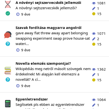
A növényi sejtszervecskék jellemzői
1081
A növényi sejtszervecskék jellemzői?
1
15
9 éve
Szavak fordítása magyarra angolról
gave away flat threw away apart belonging
1071
swapping experiment swap prove house-sat
2
wateri...
15
9 éve
Novella elemzés szempontjai?
Wikipédiás meg netről másolt szövegek nem
1362
érdekelnek! Mi alapján kell elemezni a
1
novellát? A cí...
15
9 éve
Egyenletrendszer
1064
Segítsetek pls ebben az egyenletrendszer
1