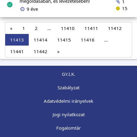
megoldásában, és levezetésében!
1
15
9 éve
«
1
2
...
11410
11411
11412
11413
11414
11415
11416
...
11441
11442
»
GY.I.K.
Szabályzat
Adatvédelmi irányelvek
Jogi nyilatkozat
Fogalomtár