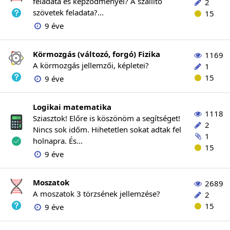
feladata és képződményei? A szállító
2
szövetek feladata?...
15
9 éve
Körmozgás (változó, forgó) Fizika
1169
A körmozgás jellemzői, képletei?
1
15
9 éve
Logikai matematika
1118
Sziasztok! Előre is köszönöm a segítséget!
2
Nincs sok időm. Hihetetlen sokat adtak fel
1
holnapra. És...
15
9 éve
Moszatok
2689
A moszatok 3 törzsének jellemzése?
2
15
9 éve