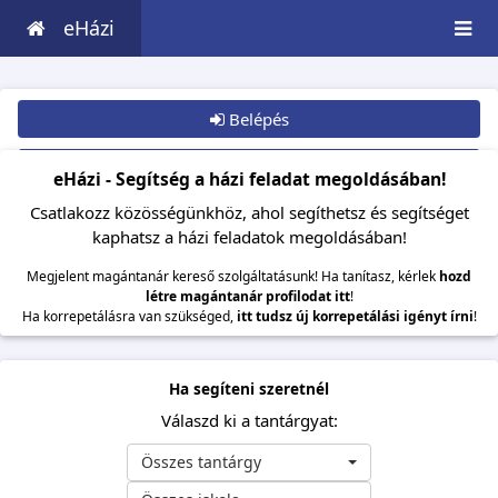
eHázi
Belépés
Csatlakozom
eHázi - Segítség a házi feladat megoldásában!
Csatlakozz közösségünkhöz, ahol segíthetsz és segítséget
kaphatsz a házi feladatok megoldásában!
Megjelent magántanár kereső szolgáltatásunk! Ha tanítasz, kérlek
hozd
létre magántanár profilodat itt
!
Ha korrepetálásra van szükséged,
itt tudsz új korrepetálási igényt írni
!
Ha segíteni szeretnél
Válaszd ki a tantárgyat:
Összes tantárgy