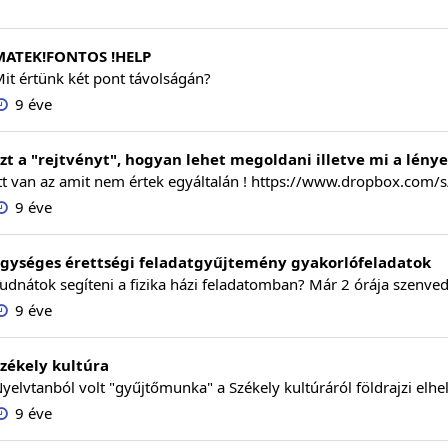
MATEK!FONTOS !HELP
it értünk két pont távolságán?
9 éve
zt a "rejtvényt", hogyan lehet megoldani illetve mi a lény
tt van az amit nem értek egyáltalán ! https://www.dropbox.com/
9 éve
Egységes érettségi feladatgyűjtemény gyakorlófeladatok
udnátok segíteni a fizika házi feladatomban? Már 2 órája szenved
9 éve
zékely kultúra
yelvtanból volt "gyűjtőmunka" a Székely kultúráról földrajzi elhel
9 éve