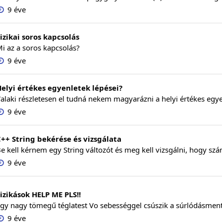
9 éve
izikai soros kapcsolás
i az a soros kapcsolás?
9 éve
elyi értékes egyenletek lépései?
alaki részletesen el tudná nekem magyarázni a helyi értékes egye
9 éve
++ String bekérése és vizsgálata
e kell kérnem egy String változót és meg kell vizsgálni, hogy sz
9 éve
izikások HELP ME PLS!!
gy nagy tömegű téglatest Vo sebességgel csúszik a súrlódásmente
9 éve