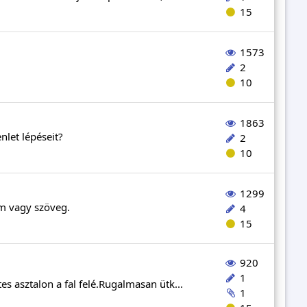
15
1573
2
10
1863
nlet lépéseit?
2
10
1299
ám vagy szöveg.
4
15
920
1
s asztalon a fal felé.Rugalmasan ütk...
1