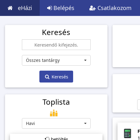
eHázi
Belépés
Csatlakozom
Keresés
Összes tantárgy
Keresés
Toplista
Havi
F
1
betöltés...