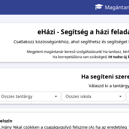
Magántan
eHázi - Segítség a házi fel
Csatlakozz közösségünkhöz, ahol segíthetsz és segítséget
Megjelent magántanár kereső szolgáltatásunk! Ha tanítasz, kér
Ha korrepetálásra van szükséged,
itt tudsz új
Ha segíteni szer
Válaszd ki a tantárgy
Összes tantárgy
Összes iskola
elszín
.Hány %kal csökken a csapágygolyó felszine (A) ha az eredetileg