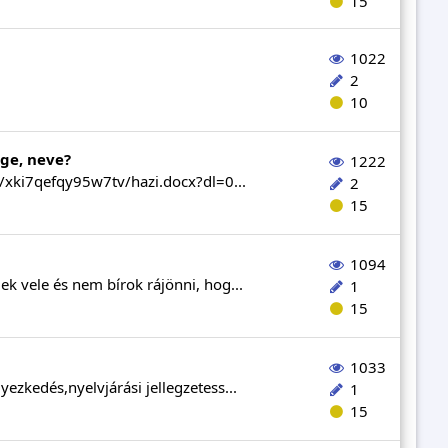
15
1022
2
10
ege, neve?
1222
s/xki7qefqy95w7tv/hazi.docx?dl=0...
2
15
1094
ek vele és nem bírok rájönni, hog...
1
15
1033
yezkedés,nyelvjárási jellegzetess...
1
15