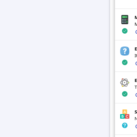
M
E
I
T
S
N