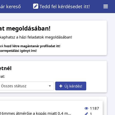
ár kereső
Tedd fel kérdésedet itt!
adat megoldásában!
 kaphatsz a házi feladatok megoldásában!
lek
hozd létre magántanár profilodat itt
!
 korrepetálási igényt írni
!
etnél
at:
Összes státusz
Új kérdés!
1187
 16mmes átmérője a kopás miatt 0,4 m...
1