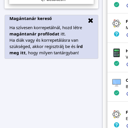
Magántanár kereső
F
Ha szívesen korrepetálnál, hozd létre
M
magántanár profilodat
itt.
Ha diák vagy és korrepetálásra van
szükséged, akkor regisztrálj be és
írd
H
meg itt
, hogy milyen tantárgyban!
V
C
B
F
E