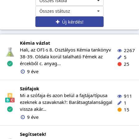
Összes iskola
Összes státusz
Új kérdés!
Kémia vázlat
Hali, az OFI-s 8. Osztályos Kémia tankönyv
2267
38-39. Oldala korül talalható Fémek az
5
ércekből c. anyag...
25
9 éve
Szófajok
Mi a szófaja és azon belül a fajtája/típusa
911
ezeknek a szavaknak?: Barátsagtalansággal
1
vissza akár...
15
9 éve
Segítsetek!