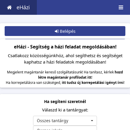
eHázi
Belépés
Csatlakozom
eHázi - Segítség a házi feladat megoldásában!
Csatlakozz közösségünkhöz, ahol segíthetsz és segítséget
kaphatsz a házi feladatok megoldásában!
Megjelent magántanár kereső szolgáltatásunk! Ha tanítasz, kérlek
hozd
létre magántanár profilodat itt
!
Ha korrepetálásra van szükséged,
itt tudsz új korrepetálási igényt írni
!
Ha segíteni szeretnél
Válaszd ki a tantárgyat:
Összes tantárgy