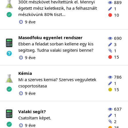
300t mészkövet hevítettünk el. Mennyi
889
égetett mész keletkezik, ha a felhasznált
1
mészkövünk 80% tiszt...
10
9 éve
Masodfoku egyenlet rendszer
690
Ebben a feladat sorban kellene egy kis
3
segitseg. Tudna valaki segiteni benne?
1
15
9 éve
Kémia
786
Mi a szerves kemia? Szerves vegyuletek
1
csoportositasa
15
9 éve
637
Valaki segít?
1
Csatoltam képet.
2
9 éve
25