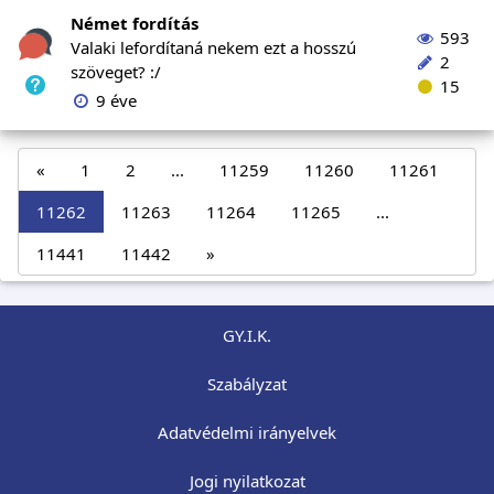
Német fordítás
593
Valaki lefordítaná nekem ezt a hosszú
2
szöveget? :/
15
9 éve
«
1
2
...
11259
11260
11261
11262
11263
11264
11265
...
11441
11442
»
GY.I.K.
Szabályzat
Adatvédelmi irányelvek
Jogi nyilatkozat