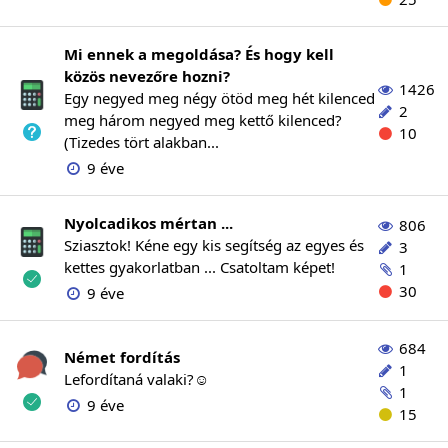
Mi ennek a megoldása? És hogy kell
közös nevezőre hozni?
1426
Egy negyed meg négy ötöd meg hét kilenced
2
meg három negyed meg kettő kilenced?
10
(Tizedes tört alakban...
9 éve
Nyolcadikos mértan ...
806
Sziasztok! Kéne egy kis segítség az egyes és
3
kettes gyakorlatban ... Csatoltam képet!
1
30
9 éve
684
Német fordítás
1
Lefordítaná valaki?☺️
1
9 éve
15