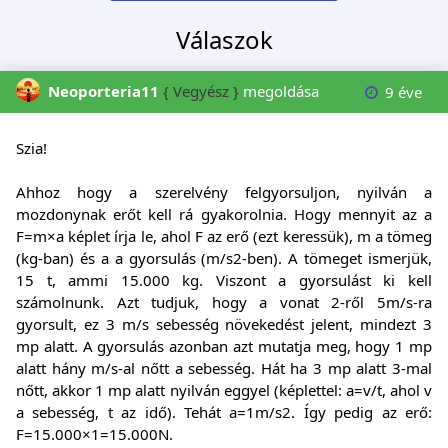
Válaszok
Neoporteria11
{ Vegyész }
megoldása
9 éve
Szia!
Ahhoz hogy a szerelvény felgyorsuljon, nyilván a
mozdonynak erőt kell rá gyakorolnia. Hogy mennyit az a
F=m×a képlet írja le, ahol F az erő (ezt keressük), m a tömeg
(kg-ban) és a a gyorsulás (m/s2-ben). A tömeget ismerjük,
15 t, ammi 15.000 kg. Viszont a gyorsulást ki kell
számolnunk. Azt tudjuk, hogy a vonat 2-ről 5m/s-ra
gyorsult, ez 3 m/s sebesség növekedést jelent, mindezt 3
mp alatt. A gyorsulás azonban azt mutatja meg, hogy 1 mp
alatt hány m/s-al nőtt a sebesség. Hát ha 3 mp alatt 3-mal
nőtt, akkor 1 mp alatt nyilván eggyel (képlettel: a=v/t, ahol v
a sebesség, t az idő). Tehát a=1m/s2. Így pedig az erő:
F=15.000×1=15.000N.