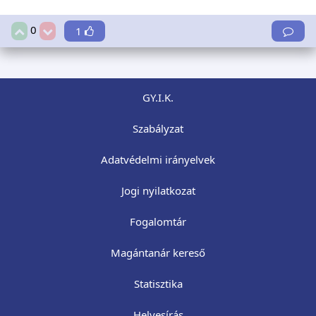
0
1
GY.I.K.
Szabályzat
Adatvédelmi irányelvek
Jogi nyilatkozat
Fogalomtár
Magántanár kereső
Statisztika
Helyesírás