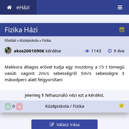
eHázi
Fizika Házi
Főoldal
»
Középiskola
»
Fizika
akos20010906
kérdése
1143
9 éve
Mekkora átlagos erővel tudja egy mozdony a 15 t tömegű
vasúti vagont 2m/s sebességről 5m/s sebességre 3
másodperc alatt felgyorsítani
Jelenleg
1
felhasználó nézi ezt a kérdést.
Középiskola / Fizika
0
Válasz írása