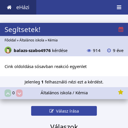
eHázi
Segítsetek!
Főoldal
»
Általános iskola
»
Kémia
balazs-szabo4976
kérdése
914
9 éve
Cink oldoldása sósavban reakció egyenlet
Jelenleg
1
felhasználó nézi ezt a kérdést.
Általános iskola / Kémia
0
Válasz írása
Válaszok