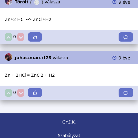
Törölt
{
}
válasza
9 éve
Zn+2 HCl --> ZnCl+H2
0
juhaszmarci123
válasza
9 éve
Zn + 2HCl = ZnCl2 + H2
0
GY.I.K.
Szabályzat