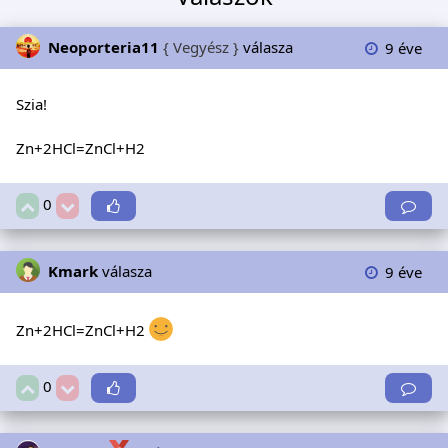
Neoporteria11
{ Vegyész }
válasza
9 éve
Szia!
Zn+2HCl=ZnCl+H2
0
Kmark
válasza
9 éve
Zn+2HCl=ZnCl+H2
0