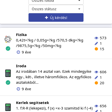
Összes iskola
Összes státusz
Új kérdés!
Fizika
573
0,42t=?kg / 0,05g=?kg /570,5 dkg=?kg
1
/9875,5g=?kg /50mg=?kg
15
9 éve
Iroda
Az irodában 14 asztal van. Ezek mindegyike
606
egy-, két-, illetve háromfiókos. Az egyfiókos
1
asztalokból...
20
9 éve
Kerlek segitsetek
656
1. f:R-R (lekepezi), f (x) =x-3 szamitsd ki f (-4)
1