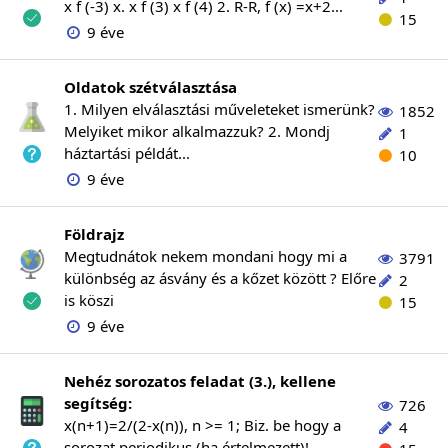
x f (-3) x. x f (3) x f (4) 2. R-R, f (x) =x+2...
15
9 éve
Oldatok szétválasztása
1. Milyen elválasztási műveleteket ismerünk?
1852
Melyiket mikor alkalmazzuk? 2. Mondj
1
háztartási példát...
10
9 éve
Földrajz
Megtudnátok nekem mondani hogy mi a
3791
különbség az ásvány és a kőzet között ? Előre
2
is köszi
15
9 éve
Nehéz sorozatos feladat (3.), kellene
segítség:
726
x(n+1)=2/(2-x(n)), n >= 1; Biz. be hogy a
4
sorozat periodikus (ha értelmezett)!