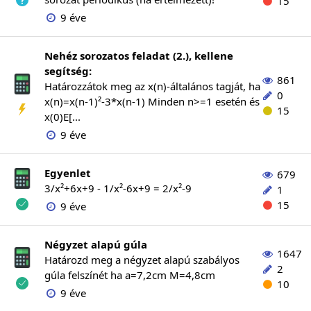
15
9 éve
Nehéz sorozatos feladat (2.), kellene
segítség:
861
Határozzátok meg az x(n)-általános tagját, ha
0
x(n)=x(n-1)²-3*x(n-1) Minden n>=1 esetén és
15
x(0)E[...
9 éve
Egyenlet
679
3/x²+6x+9 - 1/x²-6x+9 = 2/x²-9
1
15
9 éve
Négyzet alapú gúla
1647
Határozd meg a négyzet alapú szabályos
2
gúla felszínét ha a=7,2cm M=4,8cm
10
9 éve