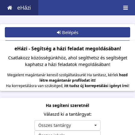
eHázi
Belépés
Csatlakozom
eHázi - Segítség a házi feladat megoldásában!
Csatlakozz közösségünkhöz, ahol segíthetsz és segítséget
kaphatsz a házi feladatok megoldásában!
Megjelent magántanár kereső szolgáltatásunk! Ha tanítasz, kérlek
hozd
létre magántanár profilodat itt
!
Ha korrepetálásra van szükséged,
itt tudsz új korrepetálási igényt írni
!
Ha segíteni szeretnél
Válaszd ki a tantárgyat:
Összes tantárgy