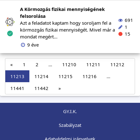
A Körmozgás fizikai mennyiségének
felsorolása
691
Azt a feladatot kaptam hogy soroljam fel a
1
körmozgás fizikai mennyiségét. Mivel már a
15
mondat megért...
9 éve
«
1
2
...
11210
11211
11212
11213
11214
11215
11216
...
11441
11442
»
GY.I.K.
Szabályzat
Adatvédelmi irányelvek