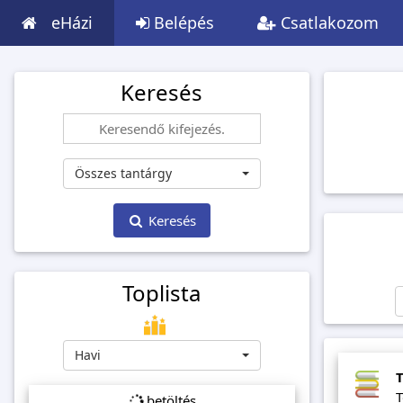
eHázi
Belépés
Csatlakozom
Keresés
Összes tantárgy
Keresés
Toplista
Havi
T
T
betöltés...