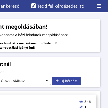
ár kereső
Tedd fel kérdésedet itt!
adat megoldásában!
 kaphatsz a házi feladatok megoldásában!
lek
hozd létre magántanár profilodat itt
!
 korrepetálási igényt írni
!
etnél
at:
Összes státusz
Új kérdés!
346
1