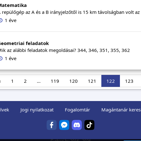
Matematika
 repülőgép az A és a B irányjelzőtől is 15 km távolságban volt az
1 éve
Geometriai feladatok
ik az alábbi feladatok megoldásai? 344, 346, 351, 355, 362
1 éve
«
1
2
...
119
120
121
122
123
lvek
Jogi nyilatkozat
Fogalomtár
Magántanár keres
©
ehazi.hu
2016 - 2026