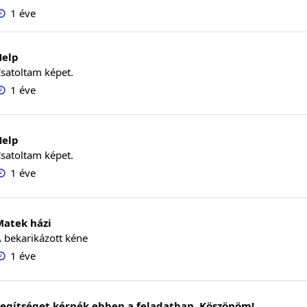
1 éve
Help
satoltam képet.
1 éve
Help
satoltam képet.
1 éve
Matek házi
 bekarikázott kéne
1 éve
Segítséget kérnék ebben a feladatban. Köszönöm!