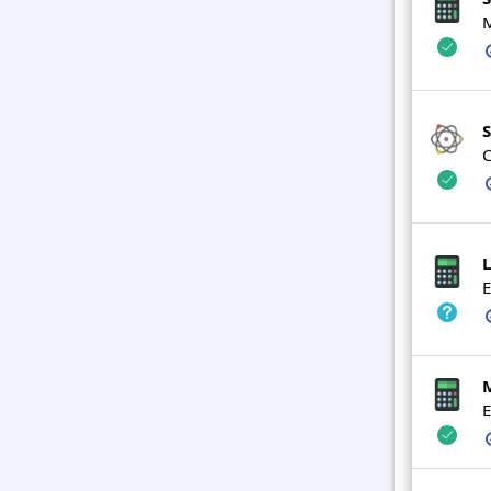
M
S
C
L
E
E