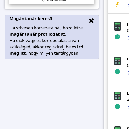
Magántanár kereső
Ha szívesen korrepetálnál, hozd létre
C
magántanár profilodat
itt.
Ha diák vagy és korrepetálásra van
szükséged, akkor regisztrálj be és
írd
meg itt
, hogy milyen tantárgyban!
C
A