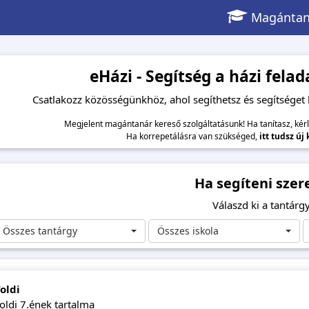
Magántan
eHázi - Segítség a házi fel
Csatlakozz közösségünkhöz, ahol segíthetsz és segítséget
Megjelent magántanár kereső szolgáltatásunk! Ha tanítasz, kér
Ha korrepetálásra van szükséged,
itt tudsz új
Ha segíteni szer
Válaszd ki a tantárgy
Összes tantárgy
Összes iskola
oldi
oldi 7.ének tartalma