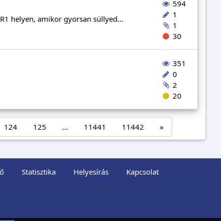
594
1
 R1 helyen, amikor gyorsan süllyed...
1
30
351
0
2
20
124
125
...
11441
11442
»
ő
Statisztika
Helyesírás
Kapcsolat