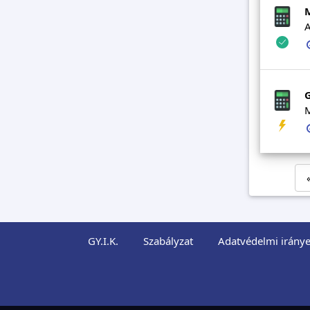
A
M
GY.I.K.
Szabályzat
Adatvédelmi iránye