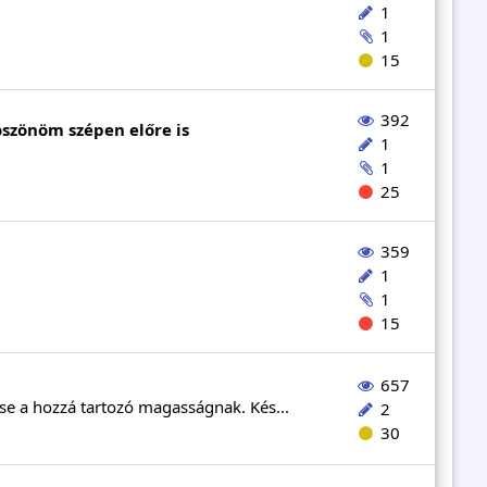
1
1
15
392
öszönöm szépen előre is
1
1
25
359
1
1
15
657
e a hozzá tartozó magasságnak. Kés...
2
30