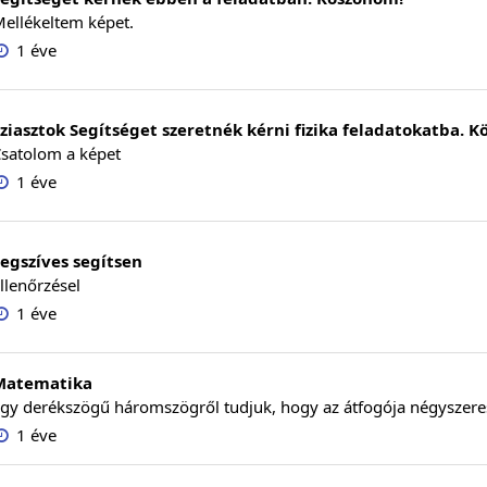
ellékeltem képet.
1 éve
ziasztok Segítséget szeretnék kérni fizika feladatokatba. K
satolom a képet
1 éve
egszíves segítsen
llenőrzésel
1 éve
Matematika
gy derékszögű háromszögről tudjuk, hogy az átfogója négyszeres
1 éve