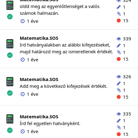
324
oldd meg az egyenlőtlenséget a valós
1
számok halmazán.
1
15
1 éve
Matematika.SOS
339
Ird hatványalakban az alábbi kifejezéseket,
1
majd határozd meg az ismeretlenek értékét.
1
15
1 éve
326
Matematika.SOS
1
Add meg a következő kifejezések értékét.
1
1 éve
15
335
Matematika.SOS
1
Írd fel egyetlen hatványként.
1
1 éve
15