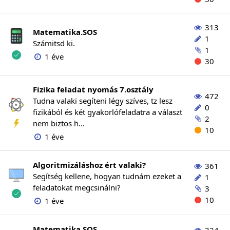
313
Matematika.SOS
1
Számitsd ki.
1
1 éve
30
Fizika feladat nyomás 7.osztály
472
Tudna valaki segíteni légy szíves, tz lesz
0
fizikából és két gyakorlófeladatra a választ
2
nem biztos h...
10
1 éve
Algoritmizáláshoz ért valaki?
361
Segítség kellene, hogyan tudnám ezeket a
1
feladatokat megcsinálni?
3
10
1 éve
Matematika.SOS