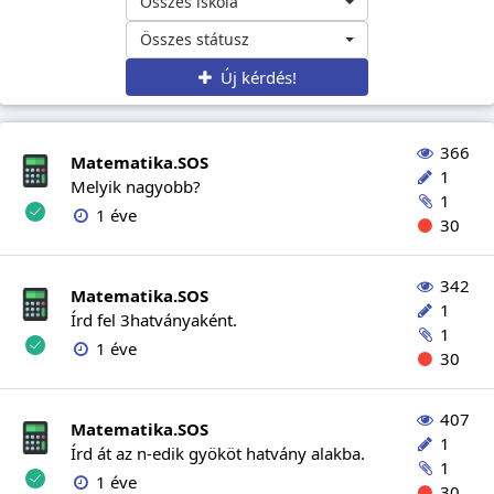
Összes iskola
Összes státusz
Új kérdés!
366
Matematika.SOS
1
Melyik nagyobb?
1
1 éve
30
342
Matematika.SOS
1
Írd fel 3hatványaként.
1
1 éve
30
407
Matematika.SOS
1
Írd át az n-edik gyököt hatvány alakba.
1
1 éve
30