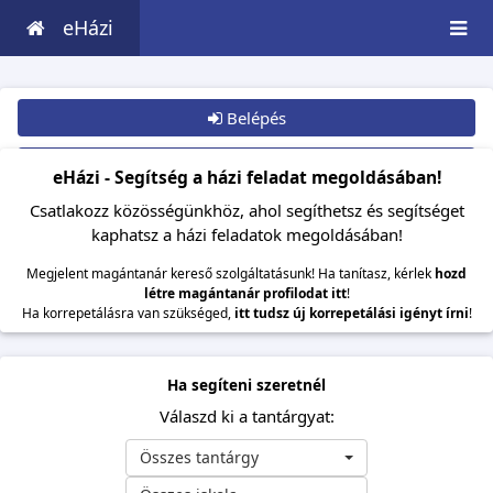
eHázi
Belépés
Csatlakozom
eHázi - Segítség a házi feladat megoldásában!
Csatlakozz közösségünkhöz, ahol segíthetsz és segítséget
kaphatsz a házi feladatok megoldásában!
Megjelent magántanár kereső szolgáltatásunk! Ha tanítasz, kérlek
hozd
létre magántanár profilodat itt
!
Ha korrepetálásra van szükséged,
itt tudsz új korrepetálási igényt írni
!
Ha segíteni szeretnél
Válaszd ki a tantárgyat:
Összes tantárgy