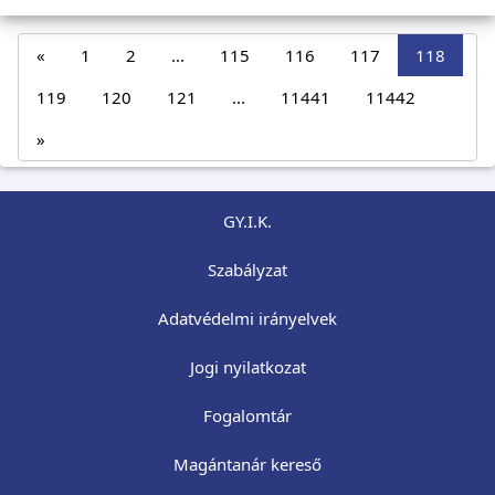
«
1
2
...
115
116
117
118
119
120
121
...
11441
11442
»
GY.I.K.
Szabályzat
Adatvédelmi irányelvek
Jogi nyilatkozat
Fogalomtár
Magántanár kereső