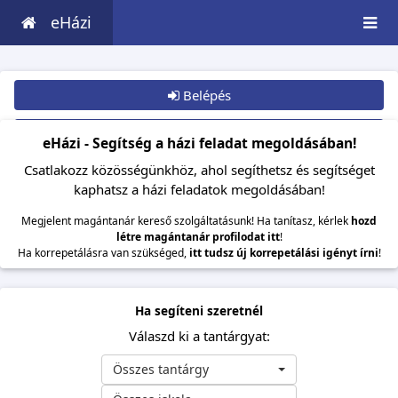
eHázi
Belépés
Csatlakozom
eHázi - Segítség a házi feladat megoldásában!
Csatlakozz közösségünkhöz, ahol segíthetsz és segítséget
kaphatsz a házi feladatok megoldásában!
Megjelent magántanár kereső szolgáltatásunk! Ha tanítasz, kérlek
hozd
létre magántanár profilodat itt
!
Ha korrepetálásra van szükséged,
itt tudsz új korrepetálási igényt írni
!
Ha segíteni szeretnél
Válaszd ki a tantárgyat:
Összes tantárgy