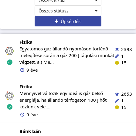
Összes iskola
Összes státusz
Új kérdés!
Fizika
Egyatomos gáz állandó nyomáson történő
2398
melegítése során a gáz 200 J tágulási munkát
1
végzett. a.) Me...
15
9 éve
Fizika
Mennyivel változik egy ideális gáz belső
2653
energiája, ha állandó térfogaton 100 J hőt
1
közlünk vele....
15
9 éve
Bánk bán