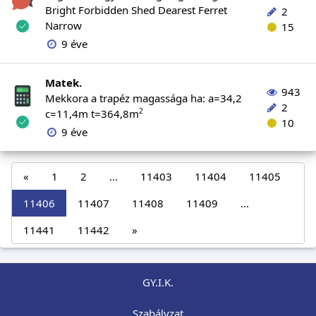
Bright Forbidden Shed Dearest Ferret
2
Narrow
15
9 éve
Matek.
943
Mekkora a trapéz magassága ha: a=34,2
2
2
c=11,4m t=364,8m
10
9 éve
«
1
2
...
11403
11404
11405
11406
11407
11408
11409
...
11441
11442
»
GY.I.K.
Szabályzat