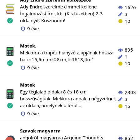
Ady Endre szerelme címmel kellene
1626
fogalmazást írni, kb. (Kis füzetben) 2-3
3
oldalnyit. Köszönöm!
10
9 éve
Matek.
895
Mekkora a trapéz hiányzó alapjának hossza
1
2
ha:c=16,6m,m=28cm,t=1618,4m
10
9 éve
Matek
Egy téglalap oldalai 8 és 18 cm
2303
hosszúságúak. Mekkora annak a négyzetnek
3
az oldala, amelynek a terül...
15
9 éve
Szavak magyarra
angolról magyarraa Arguing Thoughts
852