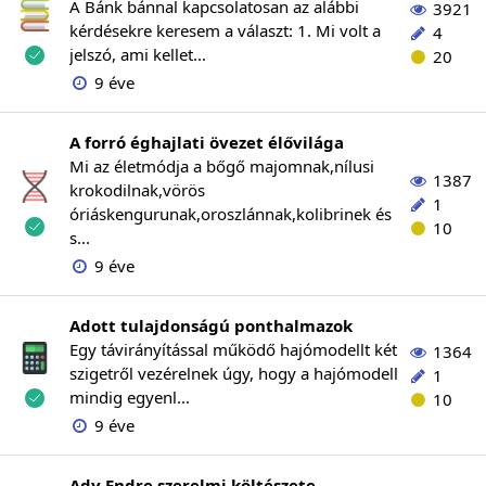
A Bánk bánnal kapcsolatosan az alábbi
3921
kérdésekre keresem a választ: 1. Mi volt a
4
jelszó, ami kellet...
20
9 éve
A forró éghajlati övezet élővilága
Mi az életmódja a bőgő majomnak,nílusi
1387
krokodilnak,vörös
1
óriáskengurunak,oroszlánnak,kolibrinek és
10
s...
9 éve
Adott tulajdonságú ponthalmazok
Egy távirányítással működő hajómodellt két
1364
szigetről vezérelnek úgy, hogy a hajómodell
1
mindig egyenl...
10
9 éve
Ady Endre szerelmi költészete