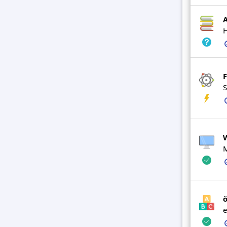
H
F
S
M
e