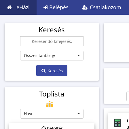
eHázi
Belépés
Csatlakozom
Keresés
Összes tantárgy
Keresés
Toplista
Havi
3
betöltés...