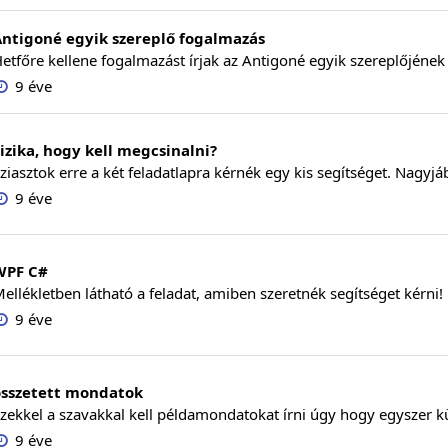
Antigoné egyik szereplő fogalmazás
etfőre kellene fogalmazást írjak az Antigoné egyik szereplőjéne
9 éve
izika, hogy kell megcsinalni?
ziasztok erre a két feladatlapra kérnék egy kis segítséget. Nagyjá
9 éve
WPF C#
ellékletben látható a feladat, amiben szeretnék segítséget kérni!
9 éve
összetett mondatok
zekkel a szavakkal kell példamondatokat írni úgy hogy egyszer kü
9 éve