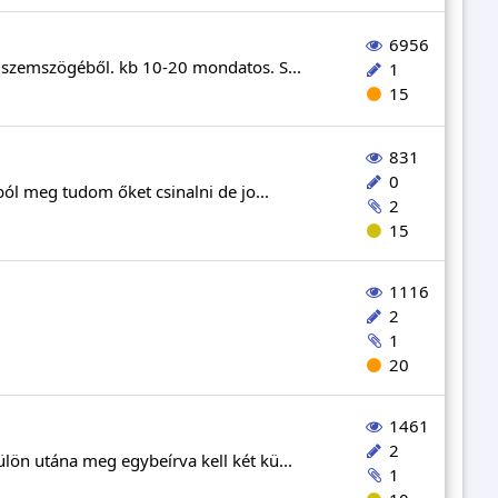
6956
k szemszögéből. kb 10-20 mondatos. S...
1
15
831
0
ból meg tudom őket csinalni de jo...
2
15
1116
2
1
20
1461
2
lön utána meg egybeírva kell két kü...
1