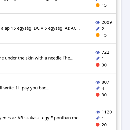
15
2009
alap 15 egység, DC = 5 egység. Az AC...
2
15
722
e under the skin with a needle The...
1
30
807
 write. I'll pay you bac...
4
30
1120
enes az AB szakaszt egy E pontban met...
1
20