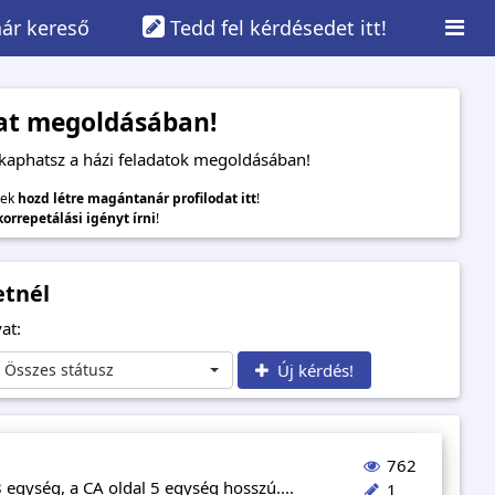
ár kereső
Tedd fel kérdésedet itt!
adat megoldásában!
 kaphatsz a házi feladatok megoldásában!
lek
hozd létre magántanár profilodat itt
!
 korrepetálási igényt írni
!
etnél
at:
Összes státusz
Új kérdés!
762
egység, a CA oldal 5 egység hosszú....
1