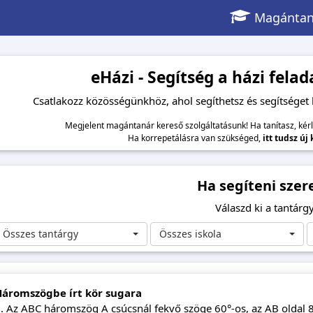
Magántan
eHázi - Segítség a házi fel
Csatlakozz közösségünkhöz, ahol segíthetsz és segítséget
Megjelent magántanár kereső szolgáltatásunk! Ha tanítasz, kér
Ha korrepetálásra van szükséged,
itt tudsz új
Ha segíteni szer
Válaszd ki a tantárgy
Összes tantárgy
Összes iskola
Háromszögbe írt kör sugara
. Az ABC háromszög A csúcsnál fekvő szöge 60°-os, az AB oldal 8 