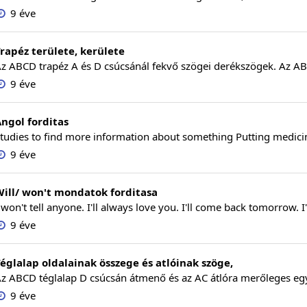
9 éve
rapéz területe, kerülete
z ABCD trapéz A és D csúcsánál fekvő szögei derékszögek. Az AB 
9 éve
ngol forditas
tudies to find more information about something Putting medicin
9 éve
ill/ won't mondatok forditasa
 won't tell anyone. I'll always love you. I'll come back tomorrow. I'll
9 éve
églalap oldalainak összege és atlóinak szöge,
z ABCD téglalap D csúcsán átmenő és az AC átlóra merőleges egy
9 éve