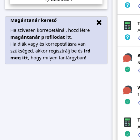
Magántanár kereső
T
Ha szívesen korrepetálnál, hozd létre
A
magántanár profilodat
itt.
Ha diák vagy és korrepetálásra van
szükséged, akkor regisztrálj be és
írd
A
meg itt
, hogy milyen tantárgyban!
S
W
I
T
A