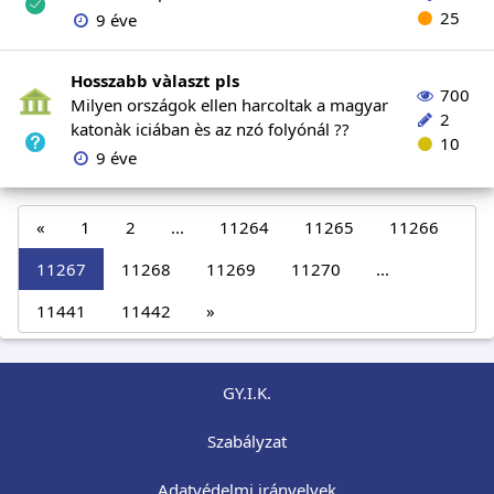
25
9 éve
Hosszabb vàlaszt pls
700
Milyen országok ellen harcoltak a magyar
2
katonàk iciában ès az nzó folyónál ??
10
9 éve
«
1
2
...
11264
11265
11266
11267
11268
11269
11270
...
11441
11442
»
GY.I.K.
Szabályzat
Adatvédelmi irányelvek