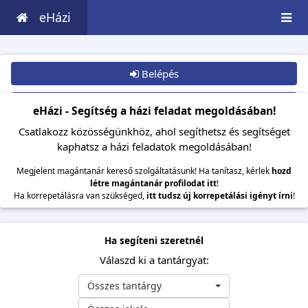
eHázi
Belépés
Csatlakozom
eHázi - Segítség a házi feladat megoldásában!
Csatlakozz közösségünkhöz, ahol segíthetsz és segítséget
kaphatsz a házi feladatok megoldásában!
Megjelent magántanár kereső szolgáltatásunk! Ha tanítasz, kérlek
hozd
létre magántanár profilodat itt
!
Ha korrepetálásra van szükséged,
itt tudsz új korrepetálási igényt írni
!
Ha segíteni szeretnél
Válaszd ki a tantárgyat:
Összes tantárgy