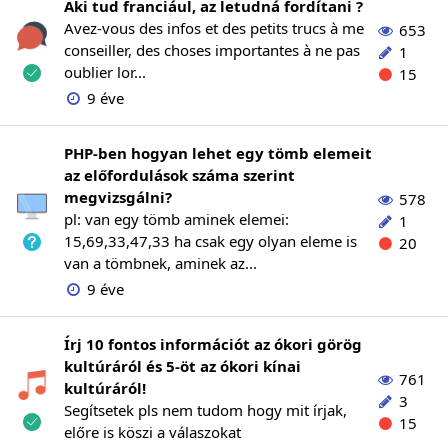
Aki tud franciául, az letudná fordítani ?
Avez-vous des infos et des petits trucs à me
653
conseiller, des choses importantes à ne pas
1
oublier lor...
15
9 éve
PHP-ben hogyan lehet egy tömb elemeit
az előfordulások száma szerint
megvizsgálni?
578
pl: van egy tömb aminek elemei:
1
15,69,33,47,33 ha csak egy olyan eleme is
20
van a tömbnek, aminek az...
9 éve
Írj 10 fontos információt az ókori görög
kultúráról és 5-öt az ókori kínai
761
kultúráról!
3
Segítsetek pls nem tudom hogy mit írjak,
15
előre is köszi a válaszokat