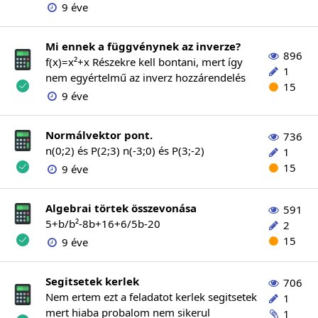
9 éve
Mi ennek a függvénynek az inverze?
896
f(x)=x²+x Részekre kell bontani, mert így
1
nem egyértelmű az inverz hozzárendelés
15
9 éve
Normálvektor pont.
736
n(0;2) és P(2;3) n(-3;0) és P(3;-2)
1
15
9 éve
Algebrai törtek összevonása
591
5+b/b²-8b+16+6/5b-20
2
15
9 éve
Segitsetek kerlek
706
Nem ertem ezt a feladatot kerlek segitsetek
1
mert hiaba probalom nem sikerul
1