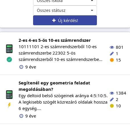
Összes iskola
Összes státusz
Új kérdés!
2-es 4-es 5-ös 10-es számrendszer
10111101 2-es számrendszerből 10-es
801
számrendszerbe 22302 5-ös
1
számrendszerből 10-es számrendszerbe...
15
9 éve
Segítenél egy geometria feladat
megoldásában?
1384
Egy deltoid belső szögeinek aránya 4:5:10:5.
2
A legkisebb szögét közrezáró oldalak hossza
10
6 egység....
9 éve