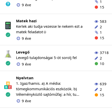
1
9 éve
15
Matek hazi
583
Kerlek aki tudja vezesse le nekem ezt a
2
matek feladatot☺
1
15
9 éve
Levegő
3718
Levegő tulajdonságai 5-öt sorolj fel
2
10
9 éve
Nyelvtan
1. Igaz/hamis. a) A média:
639
tömegkommunikációs eszközök. b)
2
Véleményközlő sajtóműfaj: a hír, tu...
15
9 éve