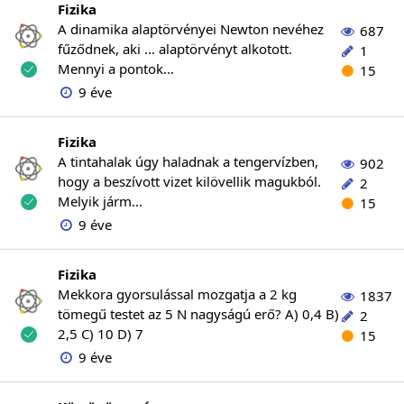
Fizika
A dinamika alaptörvényei Newton nevéhez
687
fűződnek, aki ... alaptörvényt alkotott.
1
Mennyi a pontok...
15
9 éve
Fizika
A tintahalak úgy haladnak a tengervízben,
902
hogy a beszívott vizet kilövellik magukból.
2
Melyik járm...
15
9 éve
Fizika
Mekkora gyorsulással mozgatja a 2 kg
1837
tömegű testet az 5 N nagyságú erő? A) 0,4 B)
2
2,5 C) 10 D) 7
15
9 éve