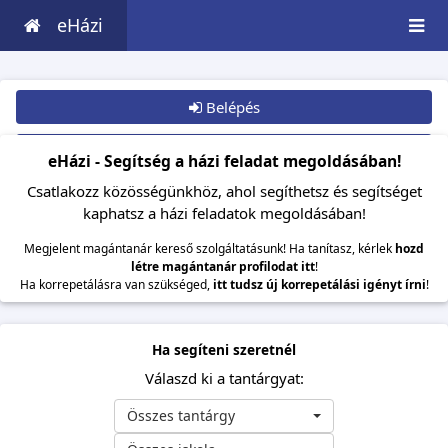
eHázi
Belépés
Csatlakozom
eHázi - Segítség a házi feladat megoldásában!
Csatlakozz közösségünkhöz, ahol segíthetsz és segítséget
kaphatsz a házi feladatok megoldásában!
Megjelent magántanár kereső szolgáltatásunk! Ha tanítasz, kérlek
hozd
létre magántanár profilodat itt
!
Ha korrepetálásra van szükséged,
itt tudsz új korrepetálási igényt írni
!
Ha segíteni szeretnél
Válaszd ki a tantárgyat:
Összes tantárgy