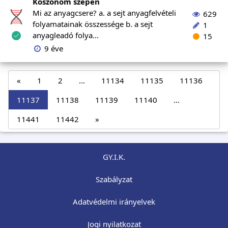
Köszönöm szépen
Mi az anyagcsere? a. a sejt anyagfelvételi
629
folyamatainak összessége b. a sejt
1
anyagleadó folya...
15
9 éve
«
1
2
...
11134
11135
11136
11137
11138
11139
11140
...
11441
11442
»
GY.I.K.
Szabályzat
Adatvédelmi irányelvek
Jogi nyilatkozat