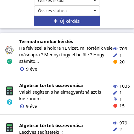
Összes iskola
Összes státusz
Új kérdés!
Termodinamikai kérdés
Ha felviszel a holdra 1L vizet, mi történik vele
709
másnapra ? Mennyi fogy el belőle ? Hogy
1
számíto...
20
9 éve
Algebrai törtek összevonása
1035
Valaki segítsen s ha elmagyarázná azt is
1
köszönöm
1
15
9 éve
979
Algebrai törtek összevonása
2
Leccives segítsetek! :(