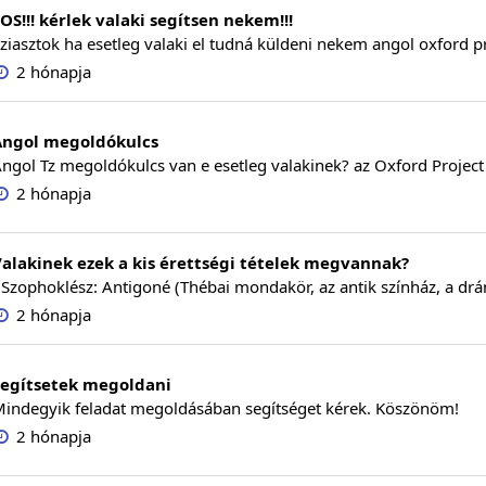
OS!!! kérlek valaki segítsen nekem!!!
ziasztok ha esetleg valaki el tudná küldeni nekem angol oxford pro
2 hónapja
Angol megoldókulcs
ngol Tz megoldókulcs van e esetleg valakinek? az Oxford Project 
2 hónapja
alakinek ezek a kis érettségi tételek megvannak?
 Szophoklész: Antigoné (Thébai mondakör, az antik színház, a drá
2 hónapja
Segítsetek megoldani
indegyik feladat megoldásában segítséget kérek. Köszönöm!
2 hónapja