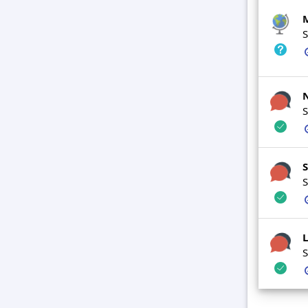
M
S
S
S
S
L
S