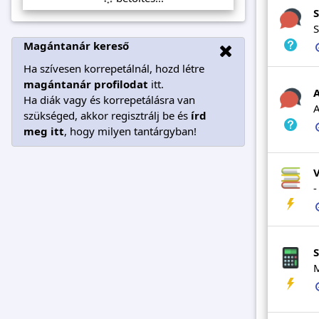
S
S
Magántanár kereső
Ha szívesen korrepetálnál, hozd létre
magántanár profilodat
itt.
Ha diák vagy és korrepetálásra van
A
szükséged, akkor regisztrálj be és
írd
meg itt
, hogy milyen tantárgyban!
V
-
M