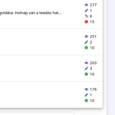
277
1
goldása. Holnap van a leadási hat...
6
15
251
2
10
203
3
10
176
1
10