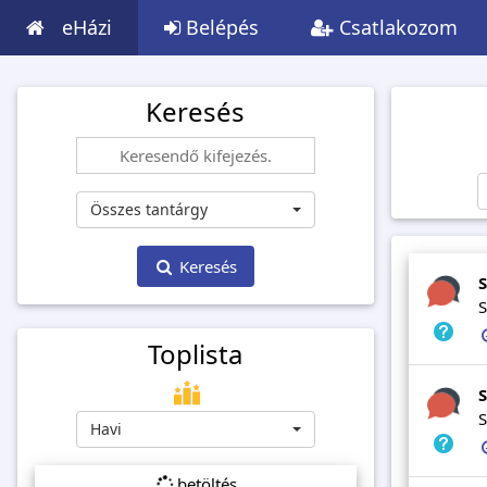
eHázi
Belépés
Csatlakozom
Keresés
Összes tantárgy
Keresés
S
S
Toplista
S
S
Havi
betöltés...