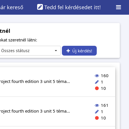
ár kereső
Tedd fel kérdésedet itt!
tnél
kat szeretnél látni:
Összes státusz
Új kérdés!
160
ject fourth edition 3 unit 5 téma...
1
10
161
ject fourth edition 3 unit 5 téma...
1
10