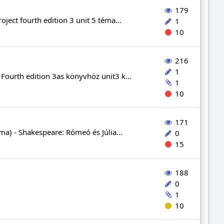
179
ject fourth edition 3 unit 5 téma...
1
10
216
1
Fourth edition 3as könyvhöz unit3 k...
1
10
171
ma) - Shakespeare: Rómeó és Júlia...
0
15
188
0
1
10