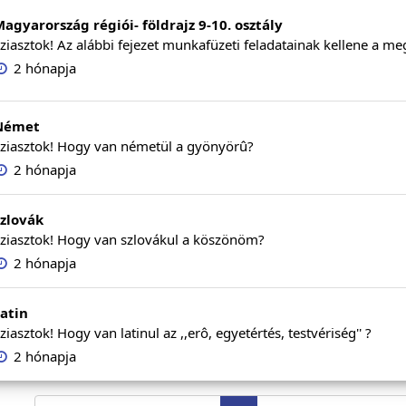
agyarország régiói- földrajz 9-10. osztály
ziasztok! Az alábbi fejezet munkafüzeti feladatainak kellene a me
2 hónapja
Német
ziasztok! Hogy van németül a gyönyörû?
2 hónapja
zlovák
ziasztok! Hogy van szlovákul a köszönöm?
2 hónapja
atin
ziasztok! Hogy van latinul az ,,erô, egyetértés, testvériség'' ?
2 hónapja