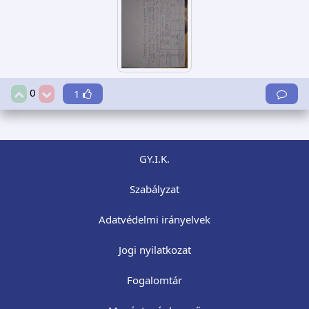
0
1
GY.I.K.
Szabályzat
Adatvédelmi irányelvek
Jogi nyilatkozat
Fogalomtár