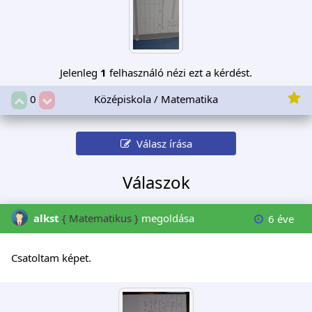
Jelenleg
1
felhasználó nézi ezt a kérdést.
Középiskola / Matematika
0
Válasz írása
Válaszok
alkst
{ Matematikus }
megoldása
6 éve
Csatoltam képet.