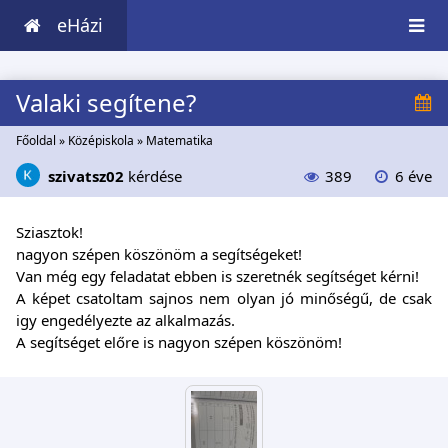
eHázi
Valaki segítene?
Főoldal
»
Középiskola
»
Matematika
szivatsz02
kérdése
389
6 éve
Sziasztok!
nagyon szépen köszönöm a segítségeket!
Van még egy feladatat ebben is szeretnék segítséget kérni!
A képet csatoltam sajnos nem olyan jó minőségű, de csak
igy engedélyezte az alkalmazás.
A segítséget előre is nagyon szépen köszönöm!