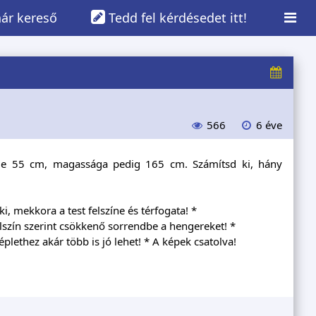
ár kereső
Tedd fel kérdésedet itt!
566
6 éve
ége 55 cm, magassága pedig 165 cm. Számítsd ki, hány
i, mekkora a test felszíne és térfogata! *
lszín szerint csökkenő sorrendbe a hengereket! *
plethez akár több is jó lehet! * A képek csatolva!