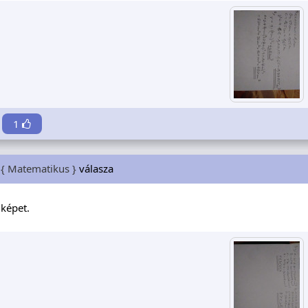
1
{ Matematikus }
válasza
képet.