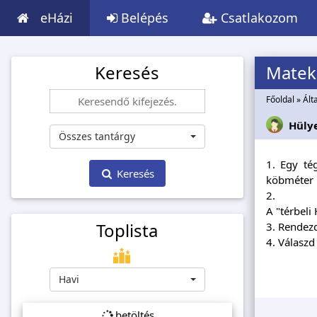
eHázi
Belépés
Csatlakozom
Keresés
Matek 
Főoldal
»
Ált
Hüly
Összes tantárgy
1. Egy té
Keresés
köbméter r
2.
A "térbeli
Toplista
3. Rendezd
4. Válaszd
Havi
betöltés...