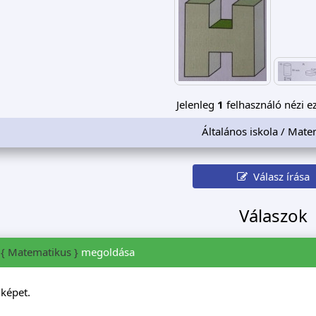
Jelenleg
1
felhasználó nézi ez
Általános iskola / Mate
Válasz írása
Válaszok
{ Matematikus }
megoldása
képet.