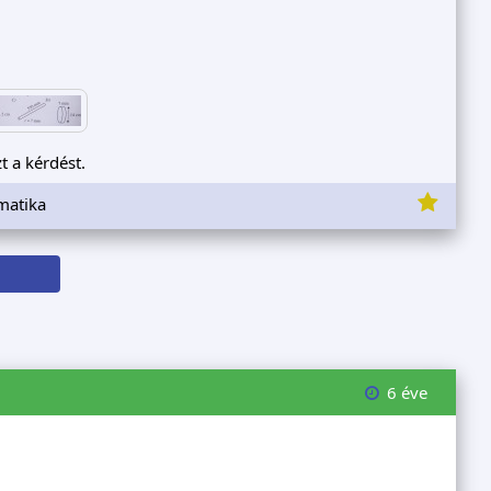
t a kérdést.
matika
6 éve