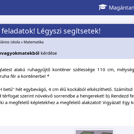
Magántan
feladatok! Légyszi segítsetek!
alános iskola
»
Matematika
evagyokmatekból
kérdése
glatest alakú ruhagyűjtő konténer szélessége 110 cm, mélys
uha fér a konténerbe! *
 H betű" hét egybevágó, 4 cm élű kockából elkészíthető. Számítsd k
 térfogat szerint növekvő sorrendbe a hengereket! b) Rendezd fe
 ki a megfelelő képletekhez a megfelelő alakzatot! Vigyázat! Egy ké