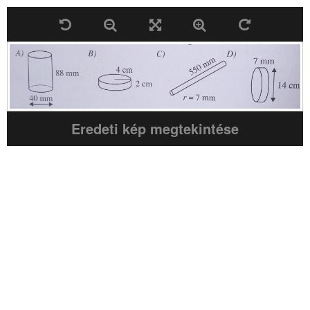
Eredeti kép megtekintése