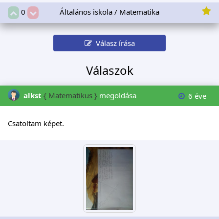
Általános iskola / Matematika
0
Válasz írása
Válaszok
alkst
{ Matematikus }
megoldása
6 éve
Csatoltam képet.