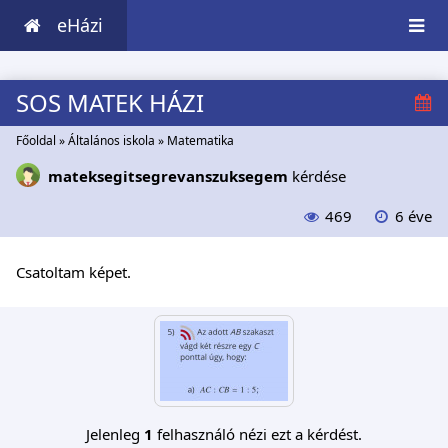
eHázi
SOS MATEK HÁZI
Főoldal
»
Általános iskola
»
Matematika
mateksegitsegrevanszuksegem
kérdése
469
6 éve
Csatoltam képet.
Jelenleg
1
felhasználó nézi ezt a kérdést.