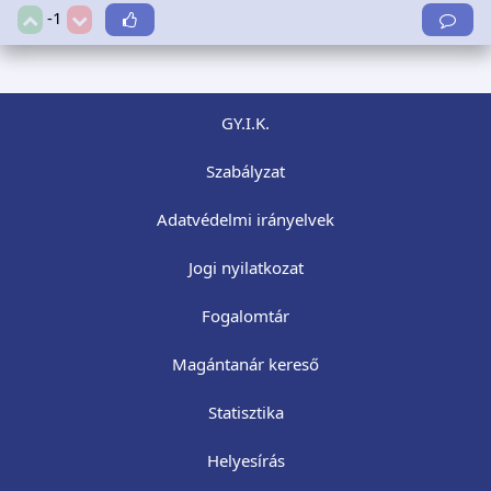
-1
GY.I.K.
Szabályzat
Adatvédelmi irányelvek
Jogi nyilatkozat
Fogalomtár
Magántanár kereső
Statisztika
Helyesírás