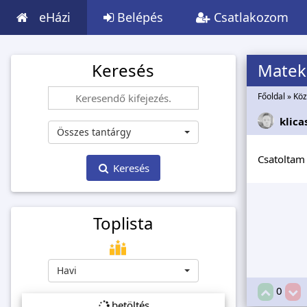
eHázi
Belépés
Csatlakozom
Keresés
Matek
Főoldal
»
Köz
klica
Összes tantárgy
Csatoltam 
Keresés
Toplista
Havi
0
betöltés...