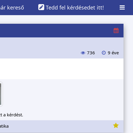
ár kereső
Tedd fel kérdésedet itt!
736
9 éve
t a kérdést.
tika