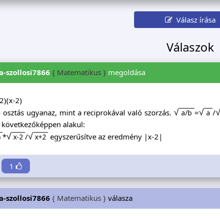
Válasz írása
Válaszok
ia-szollosi7866
{ Matematikus }
megoldása
2)(x-2)
√
√
ó osztás ugyanaz, mint a reciprokával való szorzás.
=
/
a/b
a
a következőképpen alakul:
√
√
*
/
egyszerűsítve az eredmény |x-2|
)
x-2
x+2
1
ia-szollosi7866
{ Matematikus }
válasza