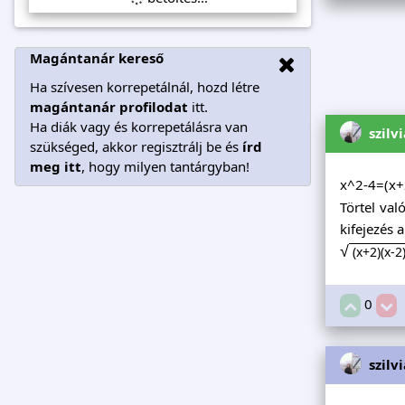
Magántanár kereső
Ha szívesen korrepetálnál, hozd létre
magántanár profilodat
itt.
Ha diák vagy és korrepetálásra van
szilv
szükséged, akkor regisztrálj be és
írd
meg itt
, hogy milyen tantárgyban!
x^2-4=(x+
Törtel val
kifejezés 
√
(x+2)(x-2
0
szilv