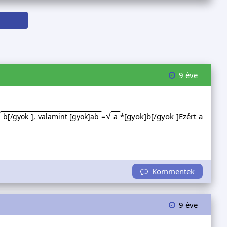
9 éve
√
√
=
*[gyok]b[/gyok ]Ezért a
b[/gyok ], valamint [gyok]ab
a
Kommentek
9 éve