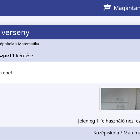
Magántan
 verseny
épiskola
»
Matematika
szpe11
kérdése
képet.
Jelenleg
1
felhasználó nézi ez
Középiskola / Matema