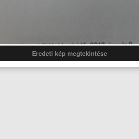
Eredeti kép megtekintése