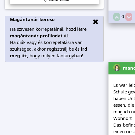
0
Magántanár kereső
Ha szívesen korrepetálnál, hozd létre
magántanár profilodat
itt.
Ha diák vagy és korrepetálásra van
szükséged, akkor regisztrálj be és
írd
meg itt
, hogy milyen tantárgyban!
manc
Es war lei
Schule gew
haben Unte
essen, die
mag ich n
Wohnort
Das befin
einen rie