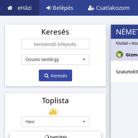
eHázi
Belépés
Csatlakozom
Keresés
NÉME
Főoldal
»
Köz
Gizm
Összes tantárgy
Sziasztok!
Keresés
Toplista
Havi
betöltés...