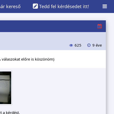
ár kereső
Tedd fel kérdésedet itt!
625
9 éve
A válaszokat előre is köszönöm)
t a kérdést.