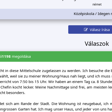
német
Középiskola / Idegen 
Válasz írása
Válaszok
i1198
megoldása
cht in diese Mittelschule zugelassen zu werden. Ich besuche die
ählt, weil sie zu meiner Wohnung/Haus nah liegt, und ich muss nic
rricht von 7:50 bis 15 Uhr. Wir haben an einem Tag ca. 8 Stund
 Chefin kocht lecker. Meine Nachmittage sind frei, am meisten ler
icht besonders.
det sich am Rande der Stadt. Die Wohnung ist neugebaut, ich
sengrossen Garten hat. Ich mag unser Haus, und jeder von uns h