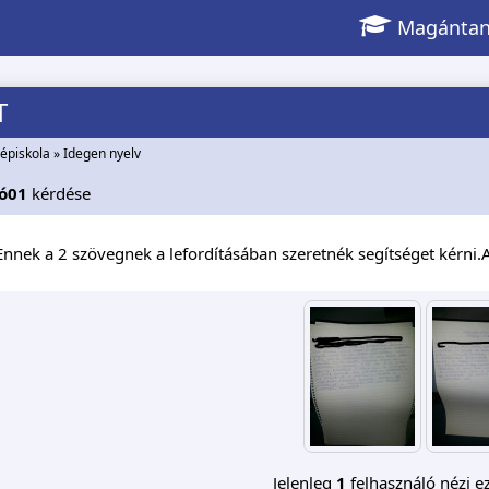
Magántan
T
épiskola
»
Idegen nyelv
ó01
kérdése
Ennek a 2 szövegnek a lefordításában szeretnék segítséget kérni.
Jelenleg
1
felhasználó nézi ez