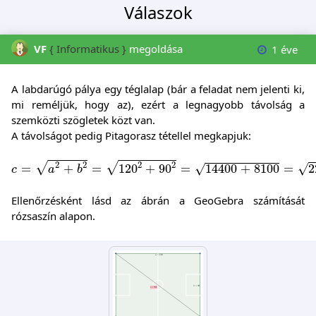
Válaszok
VF
{ Informatikus }
megoldása
1 éve
A labdarúgó pálya egy téglalap (bár a feladat nem jelenti ki,
mi reméljük, hogy az), ezért a legnagyobb távolság a
szemközti szögletek közt van.
A távolságot pedig Pitagorasz tétellel megkapjuk:
c
=
a
2
+
b
2
=
120
2
+
90
2
=
14400
+
8100
=
22500
=
150
m
2
2
2
2
√
√
√
=
+
=
120
+
90
=
√
14400
+
8100
=
2
c
a
b
Ellenőrzésként lásd az ábrán a GeoGebra számítását
rózsaszín alapon.