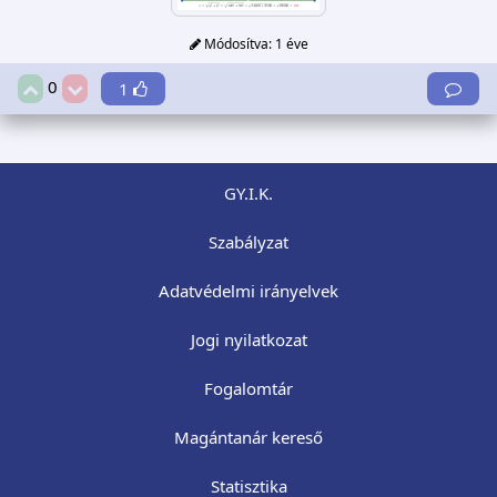
Módosítva:
1 éve
0
1
GY.I.K.
Szabályzat
Adatvédelmi irányelvek
Jogi nyilatkozat
Fogalomtár
Magántanár kereső
Statisztika