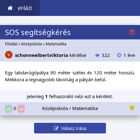
eHázi
SOS segítségkérés
Főoldal
»
Középiskola
»
Matematika
schonneelbertviktoria
kérdése
322
1 éve
Egy labdarúgópálya 90 méter széles és 120 méter hosszú.
Mekkora a legnagyobb távolság a pályán belül.
Jelenleg
1
felhasználó nézi ezt a kérdést.
Középiskola / Matematika
0
Válasz írása