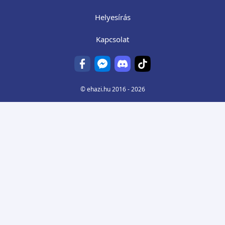
Helyesírás
Kapcsolat
©
ehazi.hu
2016 - 2026