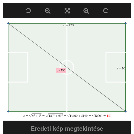
Eredeti kép megtekintése