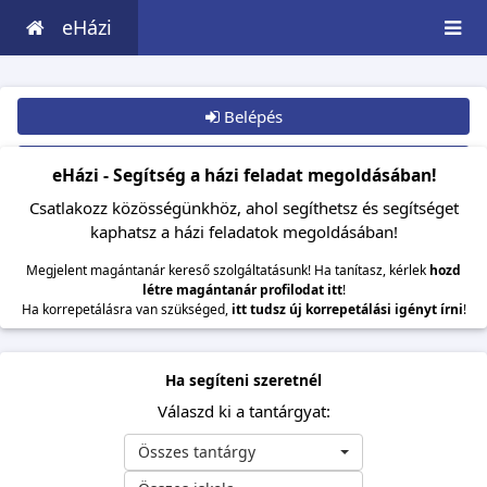
eHázi
Belépés
Csatlakozom
eHázi - Segítség a házi feladat megoldásában!
Csatlakozz közösségünkhöz, ahol segíthetsz és segítséget
kaphatsz a házi feladatok megoldásában!
Megjelent magántanár kereső szolgáltatásunk! Ha tanítasz, kérlek
hozd
létre magántanár profilodat itt
!
Ha korrepetálásra van szükséged,
itt tudsz új korrepetálási igényt írni
!
Ha segíteni szeretnél
Válaszd ki a tantárgyat:
Összes tantárgy