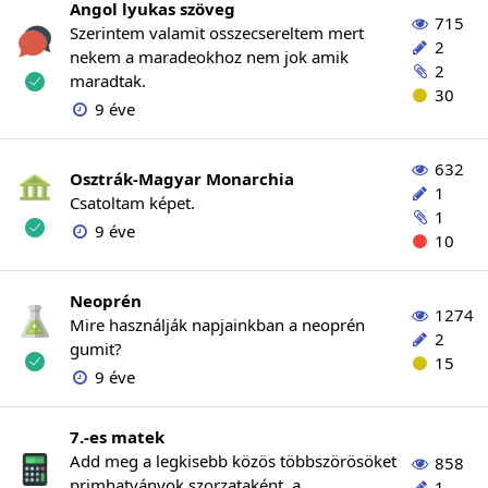
Angol lyukas szöveg
715
Szerintem valamit osszecsereltem mert
2
nekem a maradeokhoz nem jok amik
2
maradtak.
30
9 éve
632
Osztrák-Magyar Monarchia
1
Csatoltam képet.
1
9 éve
10
Neoprén
1274
Mire használják napjainkban a neoprén
2
gumit?
15
9 éve
7.-es matek
Add meg a legkisebb közös többszörösöket
858
primhatványok szorzataként. a
1