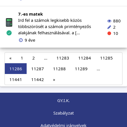
7.-es matek
Ird fel a számok legkisebb közös
880
többszörösét a számok primtényezős
2
alakjának felhasználásával. a [...
10
9 éve
«
1
2
...
11283
11284
11285
11286
11287
11288
11289
...
11441
11442
»
GY.I.K.
Szabályzat
Adatvédelmi irányelvek