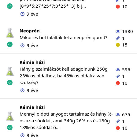
[8*9*5;27*25*7;3*25*13] b [...
10
9 éve
Neoprén
1380
Mikor és hol találták fel a neoprén gumit?
1
15
9 éve
Kémia házi
Hány g szalmiáksót kell adagolnunk 250g
596
23%-os oldathoz, ha 46%-os oldatra van
1
szükség?
10
9 éve
Kémia házi
Mennyi oldott anyogot tartalmaz és hány %-
675
os az a sóoldat, amit 340g 26%-os és 180g
1
18%-os sóoldat ö...
10
9 éve