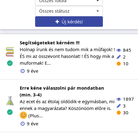
Összes iskola
Összes státusz
Új kérdés!
Segítségeteket kérném !!!
Holnap írunk és nem tudom mik a műfajok! !
845
ÉS mi az összevont hasonlat! ! ÉS hogy mik a
2
muformak! E...
10
9 éve
Erre kéne válaszolni pár mondatban
(min. 3-4)
1897
Az ecet és az étolaj oldódik-e egymásban, mi
3
ennek a magyarázata? Köszönööm előre is.
30
(Plus...
9 éve