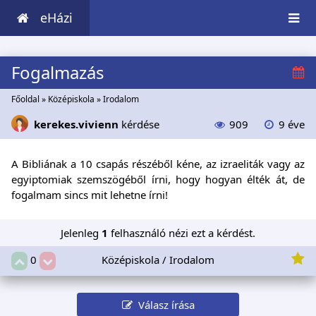
eHázi
Fogalmazás
Főoldal
»
Középiskola
»
Irodalom
kerekes.vivienn
kérdése
909
9 éve
A Bibliának a 10 csapás részéből kéne, az izraeliták vagy az
egyiptomiak szemszögéből írni, hogy hogyan élték át, de
fogalmam sincs mit lehetne írni!
Jelenleg
1
felhasználó nézi ezt a kérdést.
Középiskola / Irodalom
0
Válasz írása