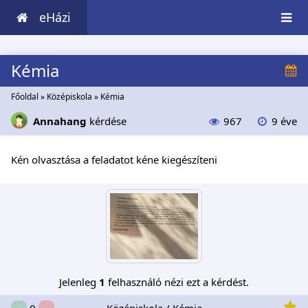
eHázi
Kémia
Főoldal
»
Középiskola
»
Kémia
Annahang
kérdése
967
9 éve
Kén olvasztása a feladatot kéne kiegészíteni
Jelenleg
1
felhasználó nézi ezt a kérdést.
Középiskola / Kémia
0