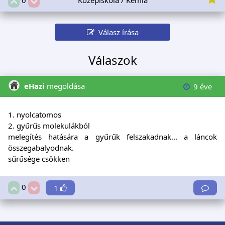
Válasz írása
Válaszok
eHazi
megoldása
9 éve
1. nyolcatomos
2. gyűrűs molekulákból
melegítés hatására a gyűrűk felszakadnak... a láncok
összegabalyodnak.
sűrűsége csökken
0
1