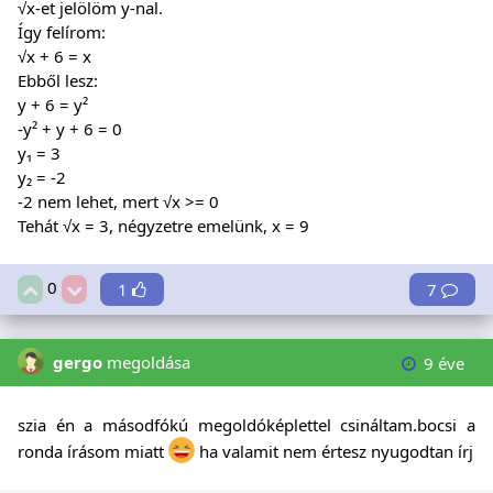
√x-et jelölöm y-nal.
Így felírom:
√x + 6 = x
Ebből lesz:
y + 6 = y²
-y² + y + 6 = 0
y₁ = 3
y₂ = -2
-2 nem lehet, mert √x >= 0
Tehát √x = 3, négyzetre emelünk, x = 9
0
1
7
gergo
megoldása
9 éve
szia én a másodfókú megoldóképlettel csináltam.bocsi a
ronda írásom miatt
ha valamit nem értesz nyugodtan írj