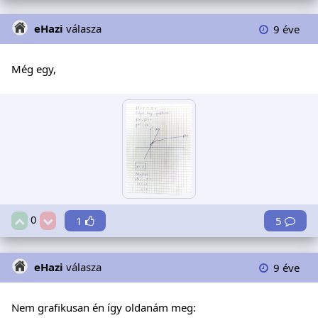
eHazi
válasza
9 éve
Még egy,
0
1
5
eHazi
válasza
9 éve
Nem grafikusan én így oldanám meg: