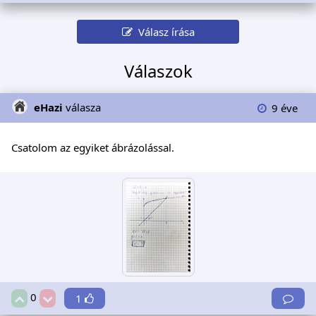
Válasz írása
Válaszok
eHazi
válasza
9 éve
Csatolom az egyiket ábrázolással.
0
1