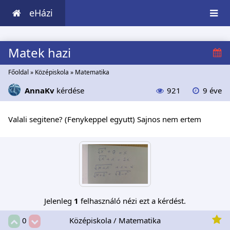
eHázi
Matek hazi
Főoldal
»
Középiskola
»
Matematika
AnnaKv
kérdése
921
9 éve
Valali segitene? (Fenykeppel egyutt) Sajnos nem ertem
Jelenleg
1
felhasználó nézi ezt a kérdést.
Középiskola / Matematika
0