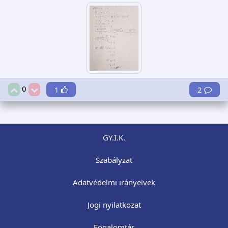
0
1
2
GY.I.K.
Szabályzat
Adatvédelmi irányelvek
Jogi nyilatkozat
Fogalomtár