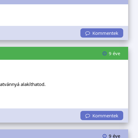
Kommentek
9 éve
hatvánnyá alakíthatod.
Kommentek
9 éve