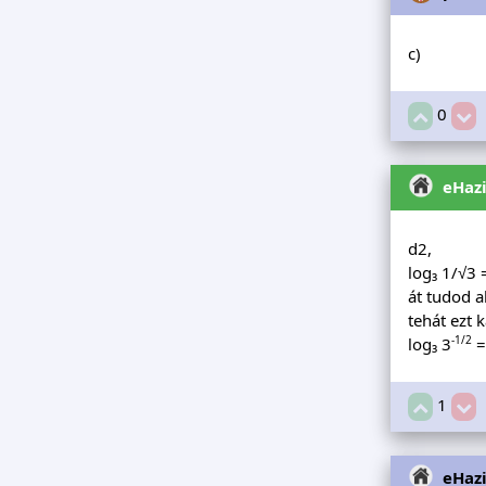
c)
0
eHaz
d2,
log₃ 1/√3 
át tudod a
tehát ezt 
-1/2
log₃ 3
=
1
eHaz