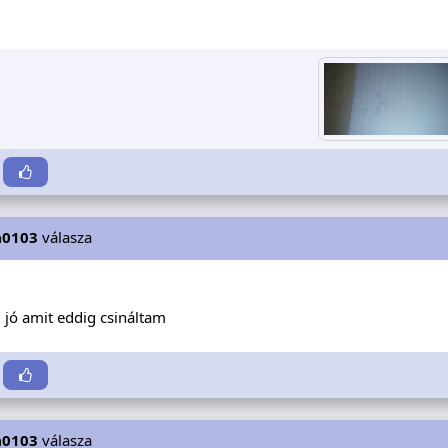
a0103
válasza
 jó amit eddig csináltam
a0103
válasza