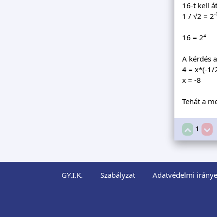
16-t kell á
-
1 / √2 = 2
16 = 2⁴
A kérdés a
4 = x*(-1/
x = -8
Tehát a me
1
GY.I.K.
Szabályzat
Adatvédelmi iránye