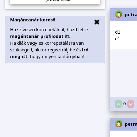
petr
Magántanár kereső
Ha szívesen korrepetálnál, hozd létre
d2
magántanár profilodat
itt.
e1
Ha diák vagy és korrepetálásra van
szükséged, akkor regisztrálj be és
írd
meg itt
, hogy milyen tantárgyban!
0
petr