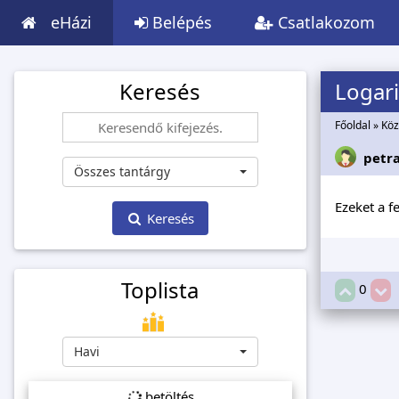
eHázi
Belépés
Csatlakozom
Keresés
Logar
Főoldal
»
Köz
petr
Összes tantárgy
Ezeket a f
Keresés
Toplista
0
Havi
betöltés...