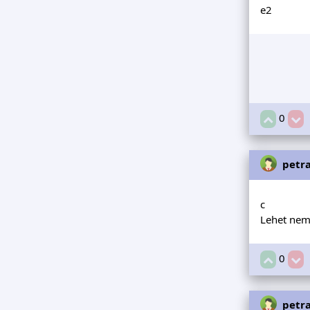
e2
0
petr
c
Lehet nem
0
petr