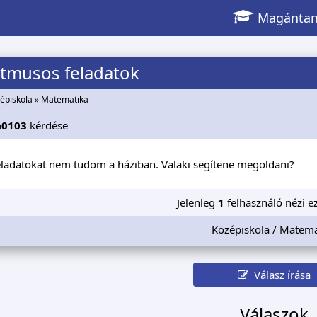
Magántan
itmusos feladatok
épiskola
»
Matematika
a0103
kérdése
eladatokat nem tudom a háziban. Valaki segítene megoldani?
Jelenleg
1
felhasználó nézi ez
Középiskola / Matema
Válasz írása
Válaszok