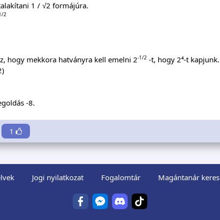
talakítani 1 / √2 formájúra.
1/2
-1/2
z, hogy mekkora hatványra kell emelni 2
-t, hogy 2⁴-t kapjunk.
2)
goldás -8.
1
lvek
Jogi nyilatkozat
Fogalomtár
Magántanár keres