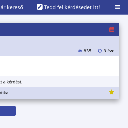
ár kereső
Tedd fel kérdésedet itt!
835
9 éve
t a kérdést.
tika