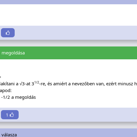
i
megoldása
=
1/2
lakítani a √3-at 3
-re, és amiért a nevezőben van, ezért minusz 
kapod:
 -1/2 a megoldás
1
i
válasza