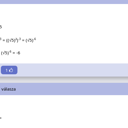
5
-3
-3
-6
= ((√5)²)
= (√5)
-6
(√5)
= -6
1
i
válasza
=