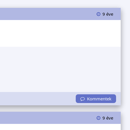
9 éve
Kommentek
9 éve