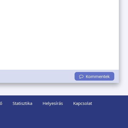
Kommentek
ő
Statisztika
Helyesírás
Kapcsolat