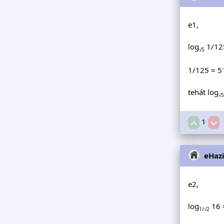
e1,
log
1/12
√5
1/125 = 5
tehát log
√5
1
eHaz
e2,
log
16 
1/√2