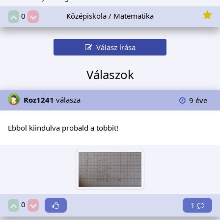
Középiskola / Matematika
0
Válasz írása
Válaszok
Roz1241
válasza
9 éve
Ebbol kiindulva probald a tobbit!
0
1