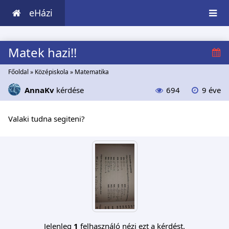
eHázi
Matek hazi!!
Főoldal
»
Középiskola
»
Matematika
AnnaKv
kérdése
694
9 éve
Valaki tudna segiteni?
Jelenleg
1
felhasználó nézi ezt a kérdést.