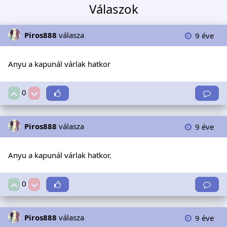
Válaszok
Piros888
válasza
9 éve
Anyu a kapunál várlak hatkor
0
Piros888
válasza
9 éve
Anyu a kapunál várlak hatkor.
0
Piros888
válasza
9 éve