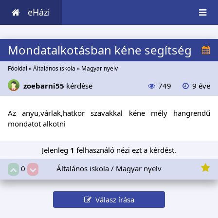
eHázi
Mondatalkotásban kéne segítség
Főoldal
»
Általános iskola
»
Magyar nyelv
zoebarni55
kérdése
749
9 éve
Az anyu,várlak,hatkor szavakkal kéne mély hangrendű
mondatot alkotni
Jelenleg
1
felhasználó nézi ezt a kérdést.
Általános iskola / Magyar nyelv
0
Válasz írása