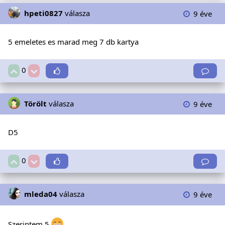
hpeti0827
válasza
9 éve
5 emeletes es marad meg 7 db kartya
0
Törölt
válasza
9 éve
D5
0
mleda04
válasza
9 éve
Szerintem 5