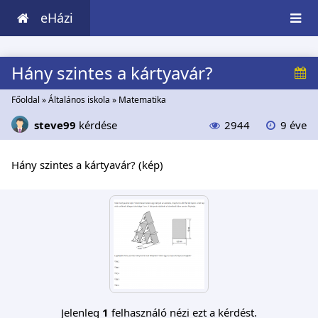
eHázi
Hány szintes a kártyavár?
Főoldal
»
Általános iskola
»
Matematika
steve99
kérdése
2944
9 éve
Hány szintes a kártyavár? (kép)
Jelenleg
1
felhasználó nézi ezt a kérdést.