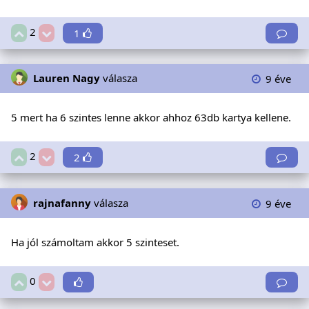
2
1
Lauren Nagy
válasza
9 éve
5 mert ha 6 szintes lenne akkor ahhoz 63db kartya kellene.
2
2
rajnafanny
válasza
9 éve
Ha jól számoltam akkor 5 szinteset.
0