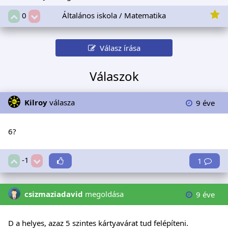
Általános iskola / Matematika
0
Válasz írása
Válaszok
Kilroy
válasza
9 éve
6?
-1
1
csizmaziadavid
megoldása
9 éve
D a helyes, azaz 5 szintes kártyavárat tud felépíteni.