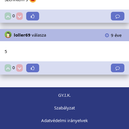
0
loller69
válasza
9 éve
5
0
GY.I.K.
Szabályzat
Adatvédelmi irányelvek