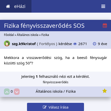
eHázi
Fizika fényvisszaverődés SOS
Főoldal
»
Általános iskola
»
Fizika
szg.k9kristof
{ Fortélyos }
kérdése
2671
9 éve
Mekkora a visszaverődési szög, ha a beeső fénysugár
közötti szög 50°?
Jelenleg
1
felhasználó nézi ezt a kérdést.
fényvisszaverődés
Általános iskola / Fizika
0
Válasz írása