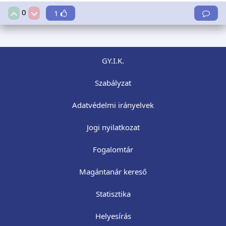
0
1
GY.I.K.
Szabályzat
Adatvédelmi irányelvek
Jogi nyilatkozat
Fogalomtár
Magántanár kereső
Statisztika
Helyesírás