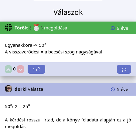
Válaszok
Törölt
{
}
megoldása
9 éve
ugyanakkora -> 50°
A visszaverődési = a beesési szög nagyságával
0
1
dorki
válasza
5 éve
50⁰/ 2 = 25⁰
A kérdést rosszul írtad, de a könyv feladata alapján ez a jó
megoldás