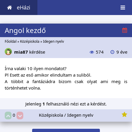
eHázi
Angol kezdő
Főoldal
»
Középiskola
»
Idegen nyelv
mia87
kérdése
574
9 éve
Írna valaki 10 ilyen mondatot?
Pl Esett az eső amikor elindultam a suliból.
A többit a fantáziádra bizom csak olyat ami meg is
történhetet volna.
Jelenleg
1
felhasználó nézi ezt a kérdést.
Középiskola / Idegen nyelv
0