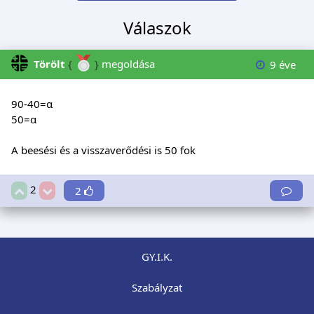
Válaszok
Törölt
{
}
megoldása
9 éve
90-40=α
50=α
A beesési és a visszaverődési is 50 fok
2
2
GY.I.K.
Szabályzat