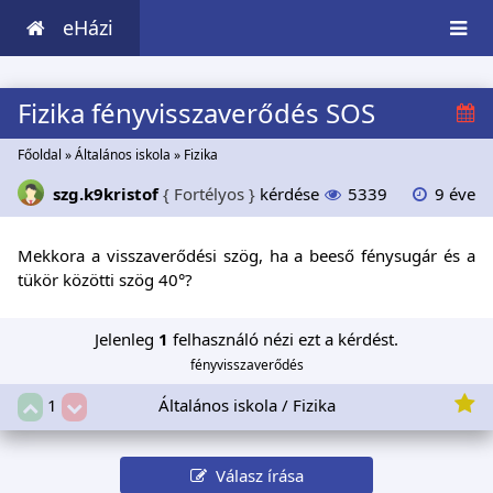
eHázi
Fizika fényvisszaverődés SOS
Főoldal
»
Általános iskola
»
Fizika
szg.k9kristof
{ Fortélyos }
kérdése
5339
9 éve
Mekkora a visszaverődési szög, ha a beeső fénysugár és a
tükör közötti szög 40°?
Jelenleg
1
felhasználó nézi ezt a kérdést.
fényvisszaverődés
Általános iskola / Fizika
1
Válasz írása