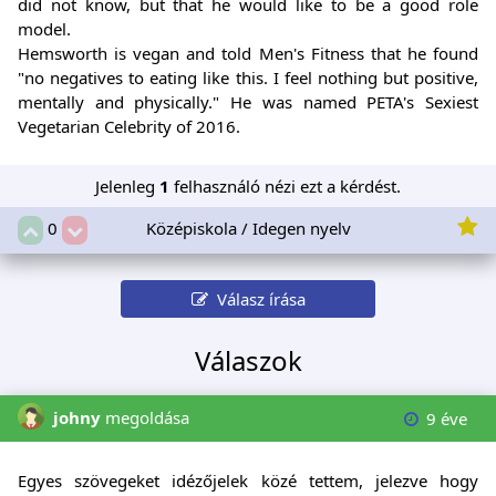
did not know, but that he would like to be a good role
model.
Hemsworth is vegan and told Men's Fitness that he found
"no negatives to eating like this. I feel nothing but positive,
mentally and physically." He was named PETA's Sexiest
Vegetarian Celebrity of 2016.
Jelenleg
1
felhasználó nézi ezt a kérdést.
Középiskola / Idegen nyelv
0
Válasz írása
Válaszok
johny
megoldása
9 éve
Egyes szövegeket idézőjelek közé tettem, jelezve hogy