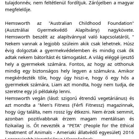
tulajdonnév, nem feltétlenül fordítjuk. Zárójelben a magyar
megfelelője.
Hemsworth az "Australian Childhood Foundation"
(Ausztráliai Gyermekvédő Alapítvány) nagykövete.
Hemsworth beszélt az alapítvánnyal való kapcsolatáról, "
Nekem vannak a legjobb szüleim akik csak lehetnek. Húsz
évig dolgoztak a gyermekvédelemben és mindig csak ők
adtak nekem bátorítást és támogatást. A világ eléggé ijesztő
hely a gyermekek számára. Fontos, az hogy az otthonuk
mindig egy biztonságos hely legyen a számukra. Amikor
megkérdezték tőle, hogy úgy hiszi-e, hogy ő egy hős a
gyermekek számára, Liam azt mondta, hogy nem tudja, de
szeretne egy jó példakép lenni.
Hemsworth vegán (lásd: szigorú étrendű vegetáriánus) és
azt mondta a "Men's Fitness (Férfi Fitnessz) magazinnak,
hogy úgy találta, nem rossz így étkezni. Nem érzek semmit,
azonban pozitívabbnak érzem magam mentálisan és
fizikailag is. Őt nevezték a "PETA" (People for the Ethical
Treatment of Animals - Ameriaki állatvédő egyesület) 2016
Legszexisebb Vegetáriánus Hírességének.