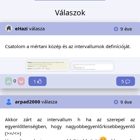
Válaszok
eHazi
válasza
9 éve
Csatolom a mértani közép és az intervallumok definícióját.
0
1
5
arpad2000
válasza
9 éve
Akkor zárt az intervallum h ha az szerepel az
egyenlőtlenségben, hogy nagyobbegyenlő/kisebbegyenlő
(>=/<=)