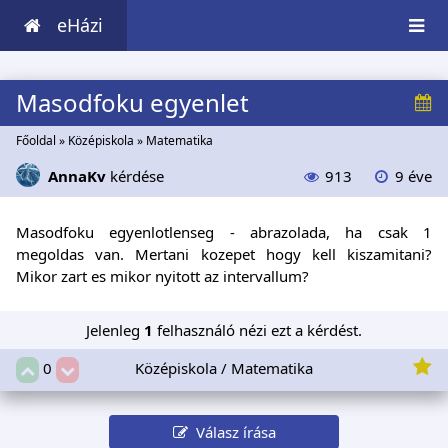
eHázi
Masodfoku egyenlet
Főoldal
»
Középiskola
»
Matematika
AnnaKv
kérdése
913
9 éve
Masodfoku egyenlotlenseg - abrazolada, ha csak 1
megoldas van. Mertani kozepet hogy kell kiszamitani?
Mikor zart es mikor nyitott az intervallum?
Jelenleg
1
felhasználó nézi ezt a kérdést.
Középiskola / Matematika
0
Válasz írása