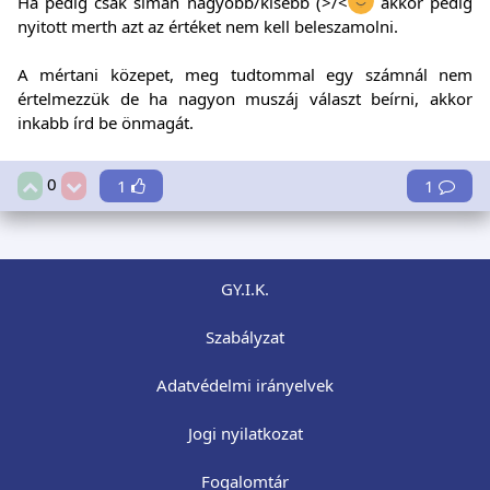
Ha pedig csak siman nagyobb/kisebb (>/<
akkor pedig
nyitott merth azt az értéket nem kell beleszamolni.
A mértani közepet, meg tudtommal egy számnál nem
értelmezzük de ha nagyon muszáj választ beírni, akkor
inkabb írd be önmagát.
0
1
1
GY.I.K.
Szabályzat
Adatvédelmi irányelvek
Jogi nyilatkozat
Fogalomtár