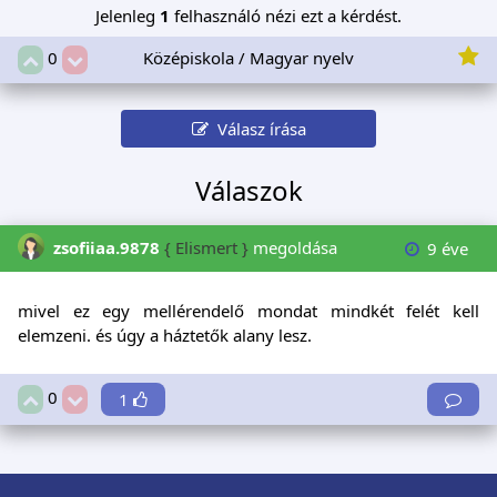
Jelenleg
1
felhasználó nézi ezt a kérdést.
Középiskola / Magyar nyelv
0
Válasz írása
Válaszok
zsofiiaa.9878
{ Elismert }
megoldása
9 éve
mivel ez egy mellérendelő mondat mindkét felét kell
elemzeni. és úgy a háztetők alany lesz.
0
1