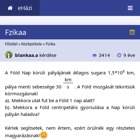
eHázi
Fzikaa
Főoldal
»
Középiskola
»
Fizika
blankaa.a
kérdése
3414
9 éve
8
A Föld Nap körüli pályájának átlagos sugara 1,5*10
km,
km
pálya menti sebessége 30
s
. A Föld mozgását tekintsük
körmozgásnak!
a). Mekkora utat fut be a Föld 1 nap alatt?
b). Mekkora a Föld centripetális gyorsulása a Nap körüli
pályán haladva?
Kérlek segítsetek, nem értem, ezért örülnék egy részletes
magyarázásnak!