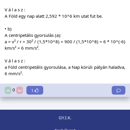
V á l a s z :
A Föld egy nap alatt 2,592 * 10^6 km utat fut be.
• b)
A centripetális gyorsulás (a):
a = v² / r = 30² / (1,5*10^8) = 900 / (1,5*10^8) = 6 * 10^(-6)
km/s² = 6 mm/s².
V á l a s z :
a Föld centripetális gyorsulása, a Nap körüli pályán haladva,
6 mm/s².
0
1
GY.I.K.