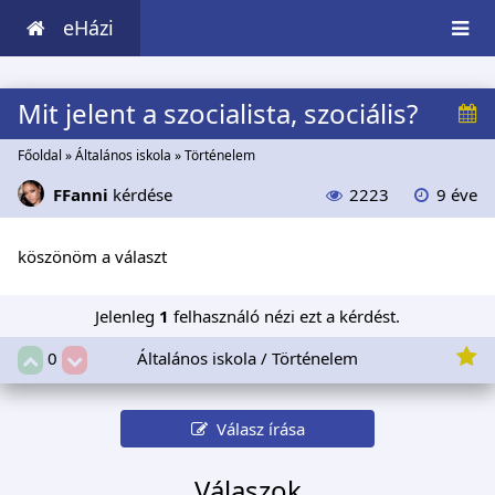
eHázi
Mit jelent a szocialista, szociális?
Főoldal
»
Általános iskola
»
Történelem
FFanni
kérdése
2223
9 éve
köszönöm a választ
Jelenleg
1
felhasználó nézi ezt a kérdést.
Általános iskola / Történelem
0
Válasz írása
Válaszok