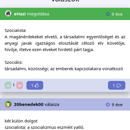
eHazi
megoldása
9 éve
Szocialista:
A magánérdekeket elvető, a társadalmi egyenlőséget és az
anyagi javak igazságos elosztását célozó elv követője,
hívője, illetve ezen elveket hirdető párt tagja.
Szociális:
társadalmi, közösségi; az emberek kapcsolataira vonatkozó
1
1
1
20benedek00
válasza
9 éve
két külön dolgot
szocialista: a szocializmus eszméit valló.