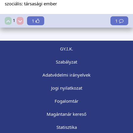
szociális: társasági ember
1
1
1
GY.I.K.
Szabályzat
Adatvédelmi irányelvek
Jogi nyilatkozat
Fogalomtár
Magántanár kereső
Statisztika