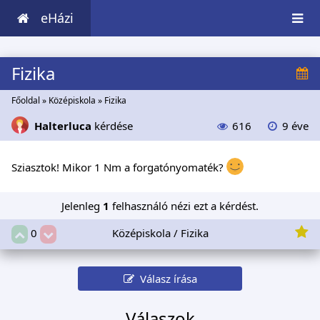
eHázi
Fizika
Főoldal
»
Középiskola
»
Fizika
Halterluca
kérdése
616
9 éve
Sziasztok! Mikor 1 Nm a forgatónyomaték?
Jelenleg
1
felhasználó nézi ezt a kérdést.
Középiskola / Fizika
0
Válasz írása
Válaszok