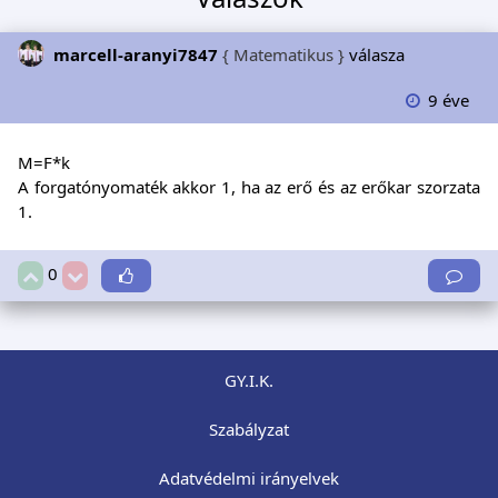
marcell-aranyi7847
{ Matematikus }
válasza
9 éve
M=F*k
A forgatónyomaték akkor 1, ha az erő és az erőkar szorzata
1.
0
GY.I.K.
Szabályzat
Adatvédelmi irányelvek