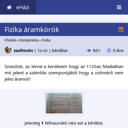
eHázi
Fizika áramkörök
Főoldal
»
Középiskola
»
Fizika
zsofmoln
{ Tanár }
kérdése
601
9 éve
Sziasztok, az lenne a kerdésem hogy az 1120as feladatban
mit jelent a számítás szempontjából hogy a voltmérő nem
jelez áramot?
Jelenleg
1
felhasználó nézi ezt a kérdést.