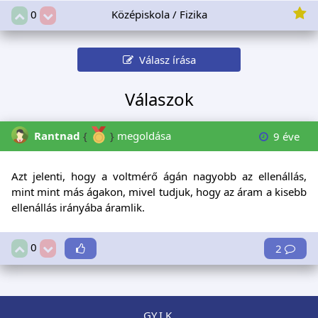
Középiskola / Fizika
0
Válasz írása
Válaszok
Rantnad
{
}
megoldása
9 éve
Azt jelenti, hogy a voltmérő ágán nagyobb az ellenállás,
mint mint más ágakon, mivel tudjuk, hogy az áram a kisebb
ellenállás irányába áramlik.
0
2
GY.I.K.