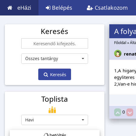
eHázi
Belépés
Csatlakozom
Keresés
A fol
Főoldal
»
Ált
rena
Összes tantárgy
1,A higany
Keresés
egyliteres
2,Van-e h
Toplista
0
Havi
betöltés...