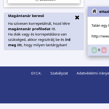
eHaz
Magántanár kereső
Ha szívesen korrepetálnál, hozd létre
Talán egy 
magántanár profilodat
itt.
Ha diák vagy és korrepetálásra van
http://ww
szükséged, akkor regisztrálj be és
írd
meg itt
, hogy milyen tantárgyban!
0
GY.I.K.
Szabályzat
Adatvédelmi iránye