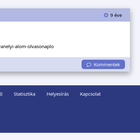
9 éve
vanelyi-alom-olvasonaplo
Kommentek
ő
Statisztika
Helyesírás
Kapcsolat