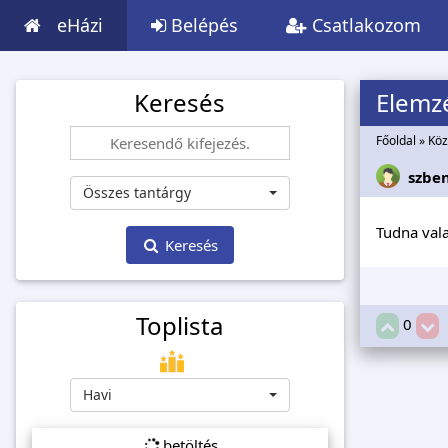
eHázi
Belépés
Csatlakozom
Keresés
Elemz
Főoldal
»
Köz
szbe
Összes tantárgy
Tudna vala
Keresés
Toplista
0
Havi
betöltés...