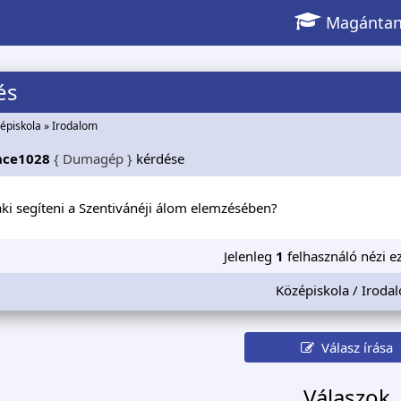
Magántan
és
épiskola
»
Irodalom
nce1028
{ Dumagép }
kérdése
ki segíteni a Szentivánéji álom elemzésében?
Jelenleg
1
felhasználó nézi ez
Középiskola / Iroda
Válasz írása
Válaszok