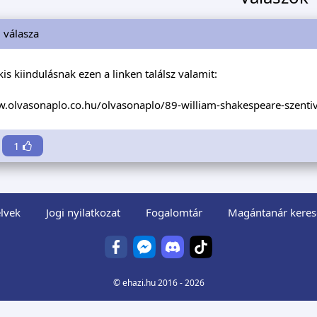
i
válasza
kis kiindulásnak ezen a linken találsz valamit:
w.olvasonaplo.co.hu/olvasonaplo/89-william-shakespeare-szenti
1
lvek
Jogi nyilatkozat
Fogalomtár
Magántanár keres
©
ehazi.hu
2016 - 2026