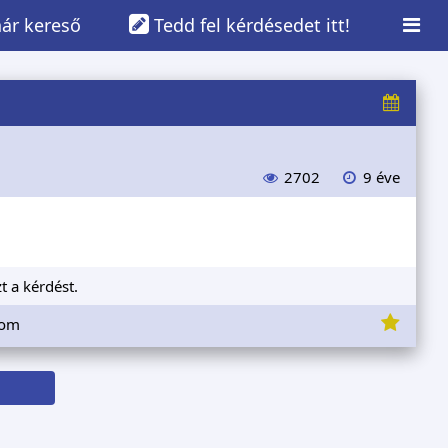
ár kereső
Tedd fel kérdésedet itt!
2702
9 éve
t a kérdést.
lom