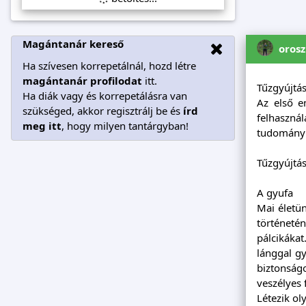
Magántanár kereső
oros
Ha szívesen korrepetálnál, hozd létre
magántanár profilodat
itt.
Tűzgyújtá
Ha diák vagy és korrepetálásra van
Az első e
szükséged, akkor regisztrálj be és
írd
felhasznál
meg itt
, hogy milyen tantárgyban!
tudomány
Tűzgyújtá
A gyufa
Mai életün
történeté
pálcikáka
lánggal gy
biztonságo
veszélyes 
Létezik ol