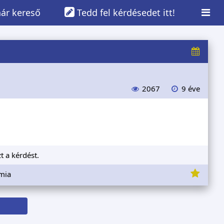
ár kereső
Tedd fel kérdésedet itt!
2067
9 éve
t a kérdést.
émia