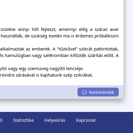
sölése annyi hőt fejleszt, amennyi elég a száraz avar
 használták, de szükség esetén ma is érdemes próbálkozni
alkalmaztak az emberek. A “tűzkővel” szikrát pattintottak,
 és hamulúgban vagy salétromban kifőzték szárítás előtt. A
yító vagy egy szemüveg nagyító lencséje.
övidre zárásával is kaphatunk szép szikrákat.
Kommentek
ő
Statisztika
Helyesírás
Kapcsolat