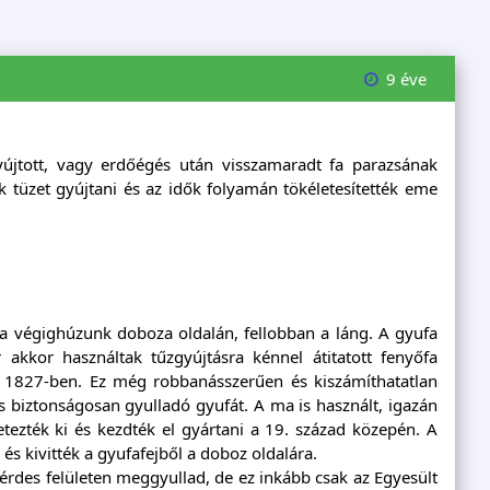
9 éve
gyújtott, vagy erdőégés után visszamaradt fa parazsának
k tüzet gyújtani és az idők folyamán tökéletesítették eme
ha végighúzunk doboza oldalán, fellobban a láng. A gyufa
akkor használtak tűzgyújtásra kénnel átitatott fenyőfa
eg 1827-ben. Ez még robbanásszerűen és kiszámíthatatlan
és biztonságosan gyulladó gyufát. A ma is használt, igazán
etezték ki és kezdték el gyártani a 19. század közepén. A
és kivitték a gyufafejből a doboz oldalára.
érdes felületen meggyullad, de ez inkább csak az Egyesült