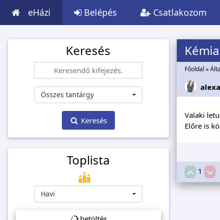
eHázi
Belépés
Csatlakozom
Keresés
Kémia
Főoldal
»
Ált
alex
Összes tantárgy
Valaki let
Keresés
Előre is 
Toplista
1
Havi
betöltés...