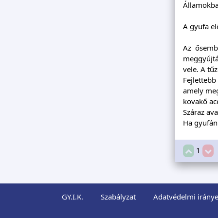
Államokban
A gyufa el
Az ősembe
meggyújtá
vele. A tű
Fejlettebb
amely megg
kovakő ac
Száraz ava
Ha gyufánk
1
GY.I.K.
Szabályzat
Adatvédelmi iránye