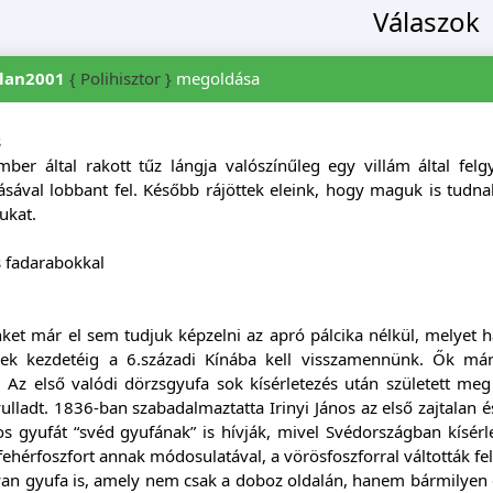
Válaszok
zlan2001
{ Polihisztor }
megoldása
s
mber által rakott tűz lángja valószínűleg egy villám által fel
ásával lobbant fel. Később rájöttek eleink, hogy maguk is tudna
ukat.
s fadarabokkal
ket már el sem tudjuk képzelni az apró pálcika nélkül, melyet 
nek kezdetéig a 6.századi Kínába kell visszamennünk. Ők már 
t. Az első valódi dörzsgyufa sok kísérletezés után született m
ulladt. 1836-ban szabadalmaztatta Irinyi János az első zajtalan 
s gyufát “svéd gyufának” is hívják, mivel Svédországban kísérl
fehérfoszfort annak módosulatával, a vörösfoszforral váltották fel 
yan gyufa is, amely nem csak a doboz oldalán, hanem bármilyen 