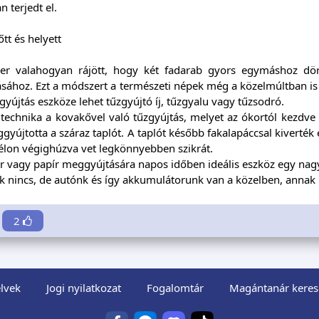
 terjedt el.
őtt és helyett
r valahogyan rájött, hogy két fadarab gyors egymáshoz dörz
sához. Ezt a módszert a természeti népek még a közelmúltban is
zgyújtás eszköze lehet tűzgyújtó íj, tűzgyalu vagy tűzsodró.
 technika a kovakővel való tűzgyújtás, melyet az ókortól kezdve 
yújtotta a száraz taplót. A taplót később fakalapáccsal kiverték
élon végighúzva vet legkönnyebben szikrát.
r vagy papír meggyújtására napos időben ideális eszköz egy nag
 nincs, de autónk és így akkumulátorunk van a közelben, annak r
2
lvek
Jogi nyilatkozat
Fogalomtár
Magántanár keres