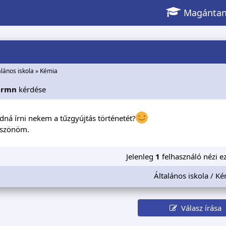
Magántan
alános iskola
»
Kémia
armn
kérdése
udná írni nekem a tűzgyújtás történetét?
köszönöm.
Jelenleg
1
felhasználó nézi ez
Általános iskola / K
Válasz írása