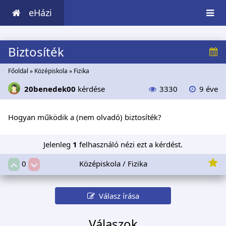
eHázi
Biztosíték
Főoldal
»
Középiskola
»
Fizika
20benedek00
kérdése
3330
9 éve
Hogyan működik a (nem olvadó) biztosíték?
Jelenleg
1
felhasználó nézi ezt a kérdést.
Középiskola / Fizika
0
Válasz írása
Válaszok