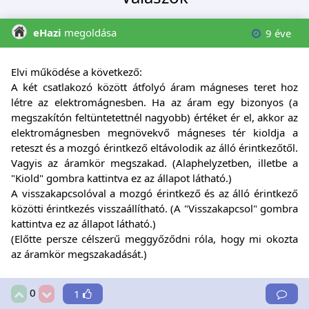
eHazi
megoldása
9 éve
Elvi működése a következő:
A két csatlakozó között átfolyó áram mágneses teret hoz
létre az elektromágnesben. Ha az áram egy bizonyos (a
megszakítón feltüntetettnél nagyobb) értéket ér el, akkor az
elektromágnesben megnövekvő mágneses tér kioldja a
reteszt és a mozgó érintkező eltávolodik az álló érintkezőtől.
Vagyis az áramkör megszakad. (Alaphelyzetben, illetbe a
"Kiold" gombra kattintva ez az állapot látható.)
A visszakapcsolóval a mozgó érintkező és az álló érintkező
közötti érintkezés visszaállítható. (A "Visszakapcsol" gombra
kattintva ez az állapot látható.)
(Előtte persze célszerű meggyőződni róla, hogy mi okozta
az áramkör megszakadását.)
0
1