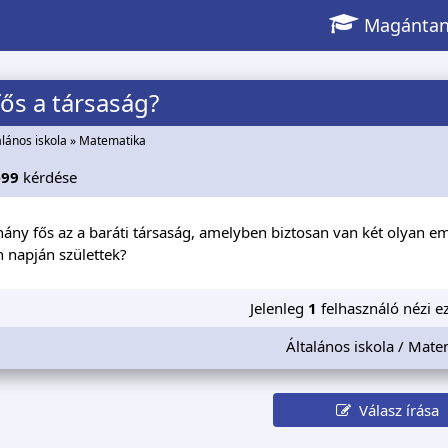
Magántan
ős a társaság?
alános iskola
»
Matematika
e99
kérdése
ány fős az a baráti társaság, amelyben biztosan van két olyan em
 napján születtek?
Jelenleg
1
felhasználó nézi ez
Általános iskola / Mate
Válasz írása