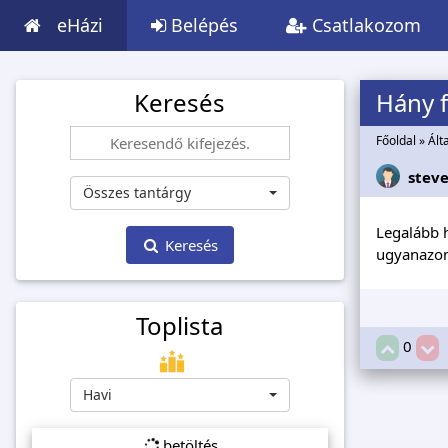
eHázi
Belépés
Csatlakozom
Keresés
Hány f
Főoldal
»
Ált
stev
Összes tantárgy
Legalább h
Keresés
ugyanazon
Toplista
0
Havi
betöltés...