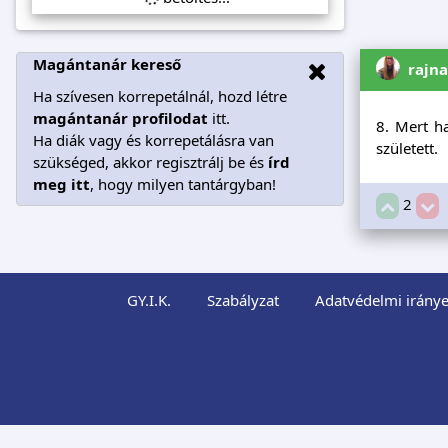
Magántanár kereső
rajn
Ha szívesen korrepetálnál, hozd létre
magántanár profilodat
itt.
8. Mert h
Ha diák vagy és korrepetálásra van
született.
szükséged, akkor regisztrálj be és
írd
meg itt
, hogy milyen tantárgyban!
2
GY.I.K.
Szabályzat
Adatvédelmi iránye