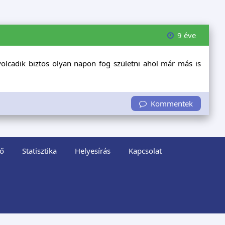
9 éve
lcadik biztos olyan napon fog születni ahol már más is
Kommentek
ő
Statisztika
Helyesírás
Kapcsolat