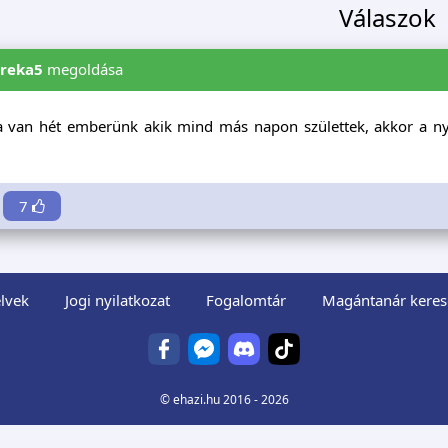
Válaszok
areka5
megoldása
a van hét emberünk akik mind más napon születtek, akkor a nyo
7
lvek
Jogi nyilatkozat
Fogalomtár
Magántanár keres
©
ehazi.hu
2016 - 2026