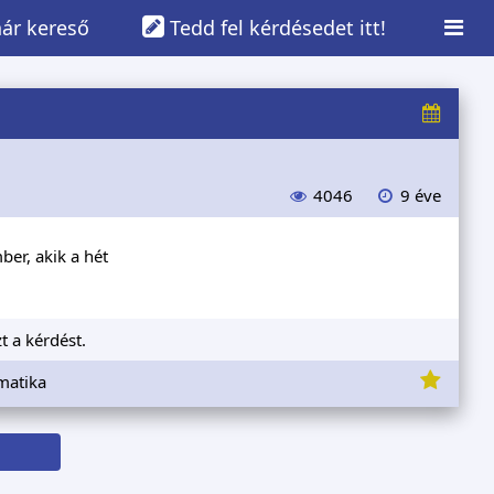
ár kereső
Tedd fel kérdésedet itt!
4046
9 éve
ber, akik a hét
t a kérdést.
matika