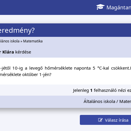
Magántan
 eredmény?
alános iskola
»
Matematika
 Klára
kérdése
-jétől 10-ig a levegő hőmérséklete naponta 5 °C-kal csökkent.
mérséklete október 1-jén?
Jelenleg
1
felhasználó nézi ez
Általános iskola / Mate
Válasz írása