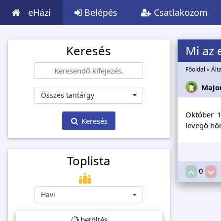
eHázi
Belépés
Csatlakozom
Keresés
Mi az
Főoldal
»
Ált
Major
Összes tantárgy
Október 1
Keresés
levegő hő
Toplista
0
Havi
betöltés...