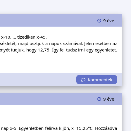
9 éve
10, ... tizediken x-45.
kletét, majd osztjuk a napok számával. Jelen esetben az
ényét tudjuk, hogy 12,75. Így fel tudsz írni egy egyenletet,
Kommentek
9 éve
 nap x-5. Egyenletben felírva kijön, x=15,25°C. Hozzáadva