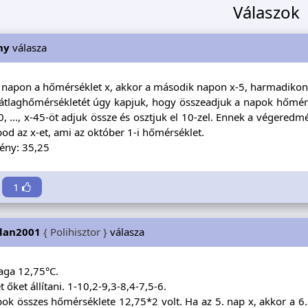
Válaszok
hy
válasza
 napon a hőmérséklet x, akkor a második napon x-5, harmadikon x-
átlaghőmérsékletét úgy kapjuk, hogy összeadjuk a napok hőmérsé
10, ..., x-45-öt adjuk össze és osztjuk el 10-zel. Ennek a végeredm
d az x-et, ami az október 1-i hőmérséklet.
ny: 35,25
1
zlan2001
{ Polihisztor }
válasza
aga 12,75°C.
 őket állítani. 1-10,2-9,3-8,4-7,5-6.
ok összes hőmérséklete 12,75*2 volt. Ha az 5. nap x, akkor a 6.