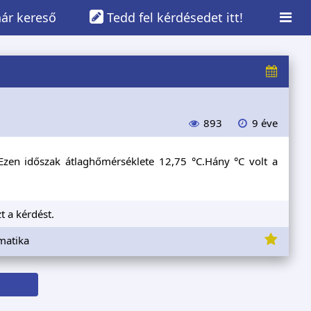
ár kereső
Tedd fel kérdésedet itt!
893
9 éve
Ezen időszak átlaghőmérséklete 12,75 °C.Hány °C volt a
t a kérdést.
matika