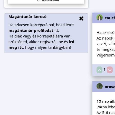
Magántanár kereső
cauc
Ha szívesen korrepetálnál, hozd létre
magántanár profilodat
itt.
Ha az első
Ha diák vagy és korrepetálásra van
Az napok 
szükséged, akkor regisztrálj be és
írd
x, x-5, x-
meg itt
, hogy milyen tantárgyban!
és megkapo
Végeredmé
1
oros
10 nap átl
Párba lehet
Az 5-6 nap